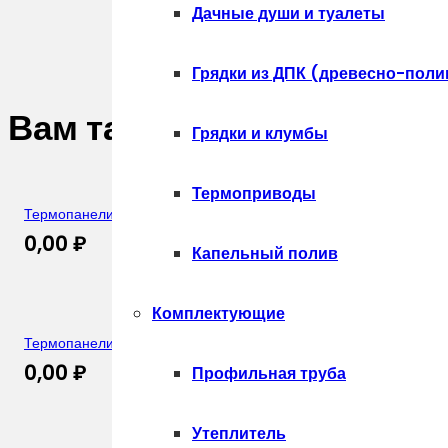
Дачные души и туалеты
Грядки из ДПК (древесно-поли
Вам также может понрав
Грядки и клумбы
Термоприводы
Термопанели цокольные серия «Пластушка со швами» Шокола
0,00
₽
Капельный полив
Комплектующие
Термопанели цокольные серия «Пластушка со швами» Какао
0,00
₽
Профильная труба
Утеплитель