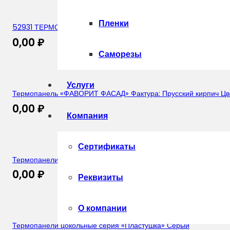
Пленки
52931 ТЕРМОПАНЕЛЬ С КЛИНКЕРНОЙ ПЛИТКОЙ Paradyz Tauru
0,00
₽
Саморезы
Услуги
Термопанель «ФАВОРИТ ФАСАД» Фактура: Прусский кирпич Цв
0,00
₽
Компания
Сертификаты
Термопанели с клинкерной плиткой Lode Taurus штрих
0,00
₽
Реквизиты
О компании
Термопанели цокольные серия «Пластушка» Серый