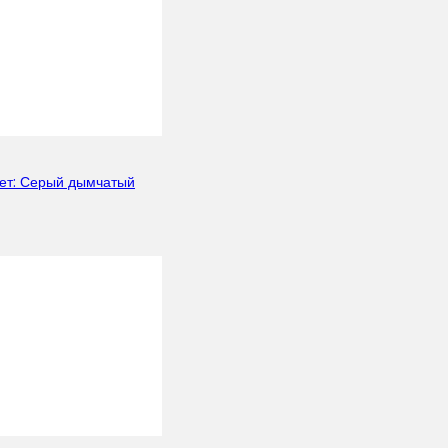
s Grys структурная
ет: Серый дымчатый