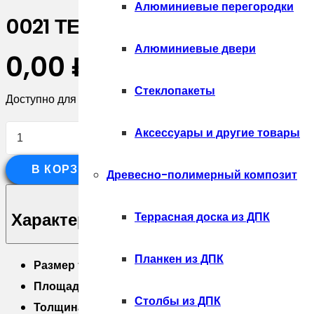
Алюминиевые перегородки
0021 ТЕРМОПАНЕЛЬ С КЛИНКЕР
Алюминиевые двери
0,00
₽
Стеклопакеты
Доступно для предзаказа
Количество
Аксессуары и другие товары
товара
В КОРЗИНУ
0021
Древесно-полимерный композит
ТЕРМОПАНЕЛЬ
С
Характеристики
Террасная доска из ДПК
КЛИНКЕРНОЙ
ПЛИТКОЙ
Планкен из ДПК
Размер термопанели 616×1028 мм;
Paradyz
Площадь термопанели 0,63м2;
Plain
Столбы из ДПК
Толщина утеплителя 40мм;