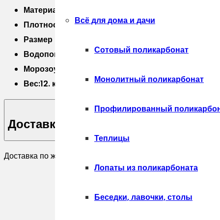
Brown
Материал утеплителя -пенополиуретан;
фасадная
Всё для дома и дачи
Плотность пенополиуретана 58,5 кг/м3;
Размер плитки 245 X 65 X 7,4 мм;
Сотовый поликарбонат
Водопоглощение 2.6 ￼￼￼￼￼%
Морозоустойчивость Да
Монолитный поликарбонат
Вес:12. кг
Профилированный поликарбо
Доставка
Теплицы
Доставка по желанию покупателя.
Лопаты из поликарбоната
Беседки, лавочки, столы