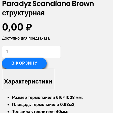
Paradyz Scandiano Brown
структурная
0,00
₽
Доступно для предзаказа
Количество
товара
409054
В КОРЗИНУ
ТЕРМОПАНЕЛЬ
С
Характеристики
КЛИНКЕРНОЙ
ПЛИТКОЙ
Размер термопанели 616×1028 мм;
Paradyz
Площадь термопанели 0,63м2;
Scandiano
Толщина утеплителя 40мм;
Brown