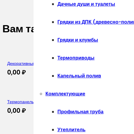
Дачные души и туалеты
Грядки из ДПК (древесно-поли
Вам также может понрав
Грядки и клумбы
Термоприводы
Декоративный кирпич «КЛИНКЕР СТОУН» Фактура: Прусский ки
0,00
₽
Капельный полив
Комплектующие
Термопанель «ФАВОРИТ ФАСАД» Фактура: Старорусский кирпи
0,00
₽
Профильная труба
Утеплитель