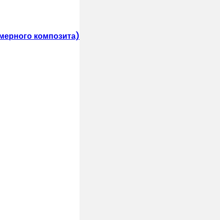
мерного композита)
иться
рпич Цвет: Жёлтый
ч Цвет: Чёрный