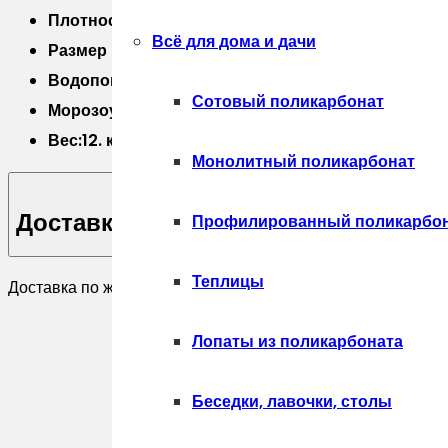
Плотность пенополиуретана 58,5 кг/м3;
Всё для дома и дачи
Размер плитки 245 X 65 X 8 мм;
Водопоглощение 2.6 ￼￼￼￼￼%
Сотовый поликарбонат
Морозоустойчивость Да
Вес:12. кг
Монолитный поликарбонат
Доставка
Профилированный поликарбо
Теплицы
Доставка по желанию покупателя.
Лопаты из поликарбоната
Беседки, лавочки, столы