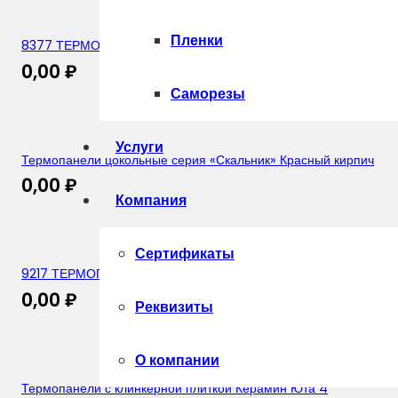
Пленки
8377 ТЕРМОПАНЕЛЬ С КЛИНКЕРНОЙ ПЛИТКОЙ Burgund Rustic
0,00
₽
Саморезы
Услуги
Термопанели цокольные серия «Скальник» Красный кирпич
0,00
₽
Компания
Сертификаты
9217 ТЕРМОПАНЕЛЬ С КЛИНКЕРНОЙ ПЛИТКОЙ CERRAD Old C
0,00
₽
Реквизиты
О компании
Термопанели с клинкерной плиткой Керамин Юта 4