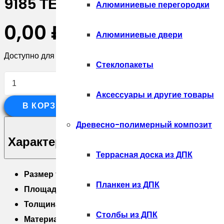
9185 ТЕРМОПАНЕЛЬ С КЛИНКЕР
Алюминиевые перегородки
0,00
₽
Алюминиевые двери
Доступно для предзаказа
Стеклопакеты
Количество
товара
Аксессуары и другие товары
В КОРЗИНУ
9185
ТЕРМОПАНЕЛЬ
Древесно-полимерный композит
С
Характеристики
КЛИНКЕРНОЙ
Террасная доска из ДПК
ПЛИТКОЙ
Размер термопанели 616×1028 мм;
CERRAD
Планкен из ДПК
Площадь термопанели 0,63м2;
Foggia
Толщина утеплителя 40мм;
Bianco
Столбы из ДПК
Материал утеплителя -пенополиуретан;