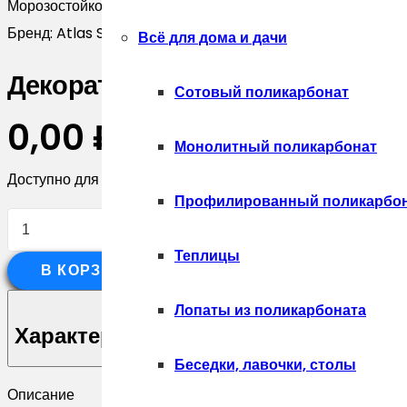
Морозостойкость, циклы, не м:
300 циклов
Бренд:
Atlas Stone
Всё для дома и дачи
Декоративный камень Atlas St
Сотовый поликарбонат
0,00
₽
Монолитный поликарбонат
Доступно для предзаказа
Профилированный поликарбо
Количество
товара
Теплицы
В КОРЗИНУ
Декоративный
камень
Лопаты из поликарбоната
Atlas
Характеристики
Stone
Беседки, лавочки, столы
Гранит
Описание