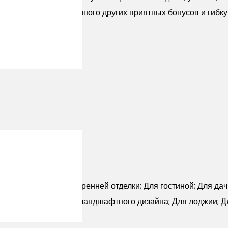
акже предоставляем много других приятных бонусов и гибк
ней отделки; Для внутренней отделки; Для гостиной; Для да
льца; Для кухни; Для ландшафтного дизайна; Для лоджии; Д