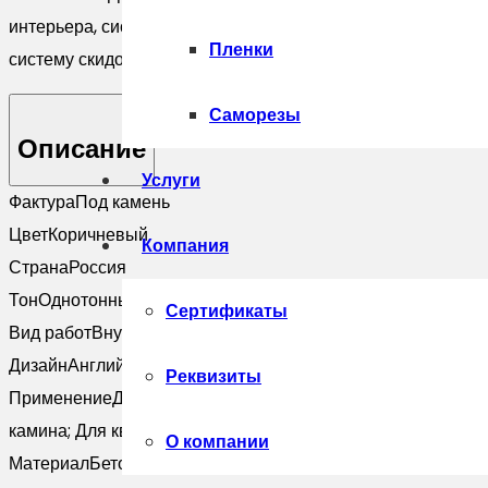
интерьера, системы дренажа и ливневой канализации, а т
Пленки
систему скидок!
Саморезы
Описание
Услуги
Фактура
Под камень
Цвет
Коричневый
Компания
Страна
Россия
Тон
Однотонный
Сертификаты
Вид работ
Внутренние; Наружные
Дизайн
Английский; Классический; Лофт; Модерн
Реквизиты
Применение
Для балкона; Для бани; Для ванной; Для внеш
камина; Для квартиры; Для клумбы; Для коридора; Для кры
О компании
Материал
Бетон