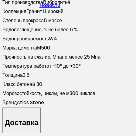
Тип производства
Вибролитьё
Новости
Коллекция
Гранит Широкий
Степень прокраса
В массе
Водопоглощение, %
Не более 6 %
Водопроницаемость
W4
Марка цемента
М500
Прочность на сжатие, Мпа
не менее 25 Мпа
Температура работ
от -10° до +30°
Толщина
3.5
Класс бетона
B 30
Морозостойкость, циклы, не м
300 циклов
Бренд
Atlas Stone
Доставка