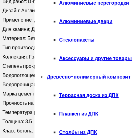
Вид работ:
Внутренние; Наружные
Алюминиевые перегородки
Дизайн:
Английский; Классический; Лофт; Модерн
Применение:
Для балкона; Для бани; Для ванной; Для внеш
Алюминиевые двери
Для камина; Для квартиры; Для клумбы; Для коридора; Для
Материал:
Бетон
Стеклопакеты
Тип производства:
Вибролитьё
Коллекция:
Гранит Широкий
Аксессуары и другие товары
Степень прокраса:
В массе
Водопоглощение, %:
Не более 6 %
Древесно-полимерный композит
Водопроницаемость:
W4
Марка цемента:
М500
Террасная доска из ДПК
Прочность на сжатие, Мпа:
не менее 25 Мпа
Температура работ:
от -10° до +30°
Планкен из ДПК
Толщина:
3.5
Класс бетона:
B 30
Столбы из ДПК