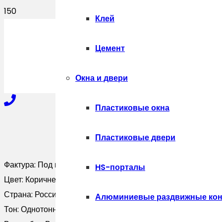
Клей
ПОЛУЧИТЬ
Цемент
Окна и двери
Пластиковые окна
+7-910-327-77-88
Пластиковые двери
Фактура:
Под камень
HS-порталы
+7-909-207-59-57
Цвет:
Коричневый
Страна:
Россия
Алюминиевые раздвижные кон
Тон:
Однотонный