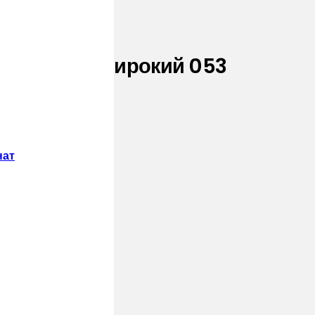
one Гранит широкий 053
нат