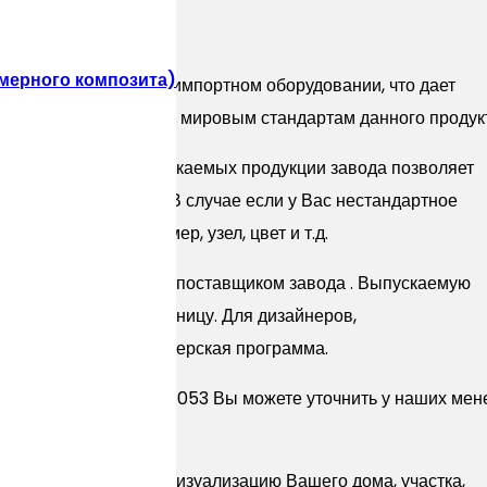
 Гранит широкий 053.
мерного композита)
ысокотехнологичном импортном оборудовании, что дает
тики соответствующие мировым стандартам данного продук
танных систем выпускаемых продукции завода позволяет
е, так и визуальные. В случае если у Вас нестандартное
одимую форму, размер, узел, цвет и т.д.
м представителем и поставщиком завода . Выпускаемую
ак оптом так и в розницу. Для дизайнеров,
ует специальная партнерская программа.
tone Гранит широкий 053 Вы можете уточнить у наших ме
атно Проект или 3D Визуализацию Вашего дома, участка,