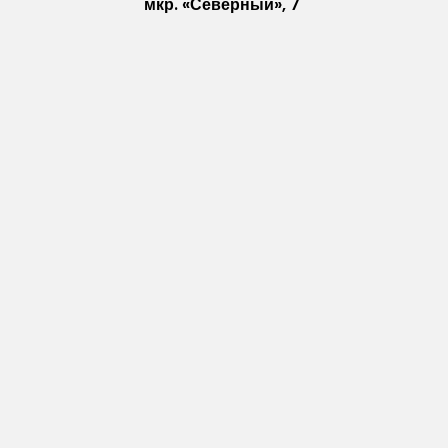
мкр. «Северный», 7
Старый Оскол
Пн-Пт: с 10:00 до 18:00
Сб: с 10:00 до 15:00
Вс: — выходной
Vkontakte
WhatsApp