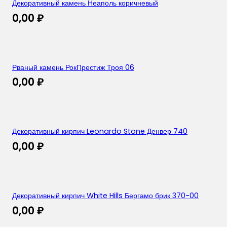
Декоративный камень Неаполь коричневый
0,00
₽
Рваный камень РокПрестиж Троя 06
0,00
₽
Декоративный кирпич Leonardo Stone Денвер 740
0,00
₽
Декоративный кирпич White Hills Бергамо брик 370-00
0,00
₽