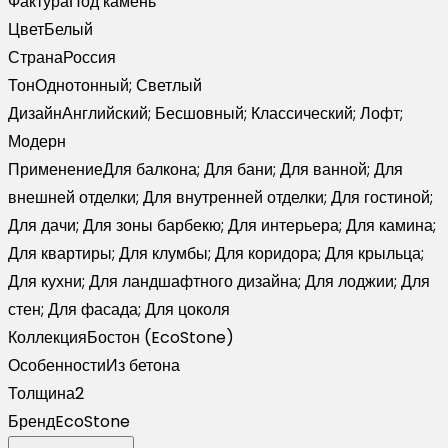
Фактура
Под камень
Цвет
Белый
Страна
Россия
Тон
Однотонный; Светлый
Дизайн
Английский; Бесшовный; Классический; Лофт;
Модерн
Применение
Для балкона; Для бани; Для ванной; Для
внешней отделки; Для внутренней отделки; Для гостиной;
Для дачи; Для зоны барбекю; Для интерьера; Для камина;
Для квартиры; Для клумбы; Для коридора; Для крыльца;
Для кухни; Для ландшафтного дизайна; Для лоджии; Для
стен; Для фасада; Для цоколя
Коллекция
Бостон (EcoStone)
Особенности
Из бетона
Толщина
2
Бренд
EcoStone