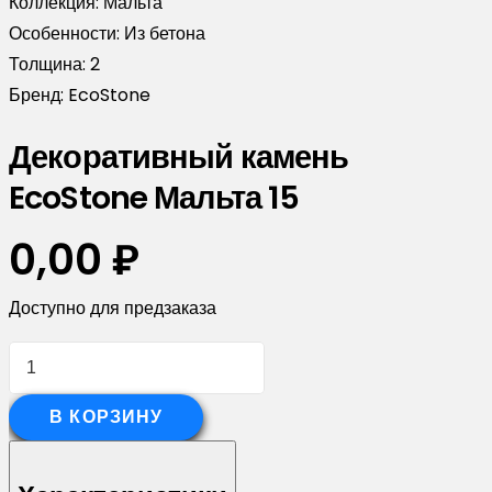
Коллекция:
Мальта
Особенности:
Из бетона
Толщина:
2
Бренд:
EcoStone
Декоративный камень
EcoStone Мальта 15
0,00
₽
Доступно для предзаказа
Количество
товара
Декоративный
В КОРЗИНУ
камень
EcoStone