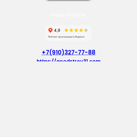
Наши контакты
+7(910)327-77-88
https://goodstroy31.com
goodstroy31@mail.ru
мкр. «Северный», 7
Старый Оскол
Пн-Пт: с 10:00 до 18:00
Сб: с 10:00 до 15:00
Вс: — выходной