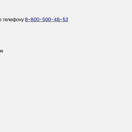
о телефону
8-800-500-48-53
ую