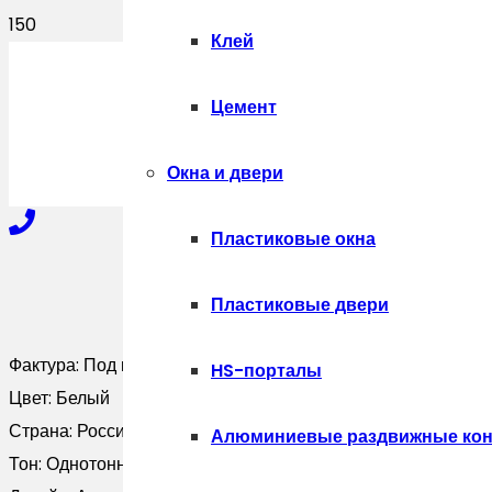
Клей
ПОЛУЧИТЬ
Цемент
Окна и двери
Пластиковые окна
+7-910-327-77-88
Пластиковые двери
Фактура:
Под камень
HS-порталы
+7-909-207-59-57
Цвет:
Белый
Страна:
Россия
Алюминиевые раздвижные кон
Тон:
Однотонный; Светлый