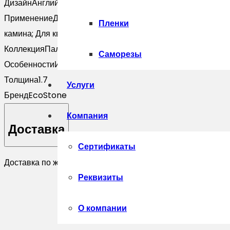
Дизайн
Английский; Бесшовный; Классический; Лофт; Мод
Применение
Для балкона; Для бани; Для ванной; Для внеш
Пленки
камина; Для квартиры; Для клумбы; Для коридора; Для кры
Коллекция
Палаццо
Саморезы
Особенности
Из бетона
Толщина
1.7
Услуги
Бренд
EcoStone
Компания
Доставка
Сертификаты
Доставка по желанию покупателя.
Реквизиты
О компании