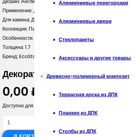
Дизайн:
Английский; Бесшовный; Классический; Лофт; Мод
Алюминиевые перегородки
Применение:
Для балкона; Для бани; Для ванной; Для внеш
Для камина; Для квартиры; Для клумбы; Для коридора; Для
Алюминиевые двери
Коллекция:
Палаццо
Особенности:
Из бетона
Стеклопакеты
Толщина:
1.7
Бренд:
EcoStone
Аксессуары и другие товары
Декоративный камень EcoStone
Древесно-полимерный композит
0,00
₽
Террасная доска из ДПК
Доступно для предзаказа
Планкен из ДПК
Количество
товара
Столбы из ДПК
В КОРЗИНУ