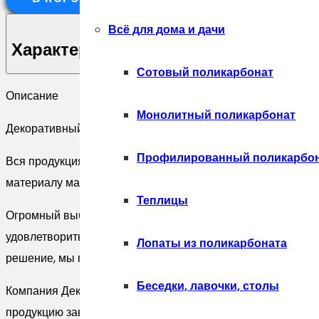
Декоративный
камень
Всё для дома и дачи
EcoStone
Характеристики
Палаццо
Сотовый поликарбонат
00
Описание
Монолитный поликарбонат
Декоративный камень, , Декоративный камень EcoStone П
Профилированный поликарбо
Вся продукция бренда изготавливается на современном в
материалу максимально высокие технические характерис
Теплицы
Огромный выбор стандартных решений и готовых разрабо
удовлетворить все изыскания и требования, как технически
Лопаты из поликарбоната
решение, мы готовы специально для Вас разработать необх
Беседки, лавочки, столы
Компания Декоратор (DECORATOR) является официальны
продукцию завода Вы можете приобрести в наших салонах к