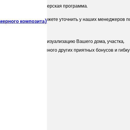
ует специальная партнерская программа.
e Палаццо 00 Вы можете уточнить у наших менеджеров п
мерного композита)
атно Проект или 3D Визуализацию Вашего дома, участка,
акже предоставляем много других приятных бонусов и гибк