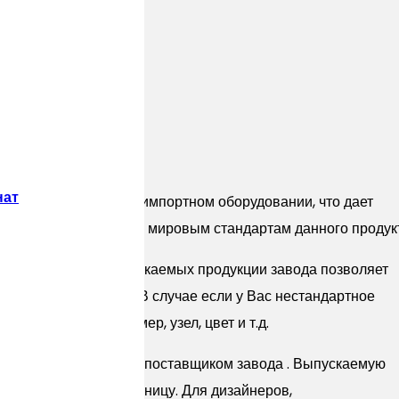
алаццо 00.
нат
ысокотехнологичном импортном оборудовании, что дает
тики соответствующие мировым стандартам данного продук
танных систем выпускаемых продукции завода позволяет
е, так и визуальные. В случае если у Вас нестандартное
одимую форму, размер, узел, цвет и т.д.
м представителем и поставщиком завода . Выпускаемую
ак оптом так и в розницу. Для дизайнеров,