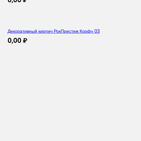
Декоративный кирпич РокПрестиж Корфу 03
0,00
₽