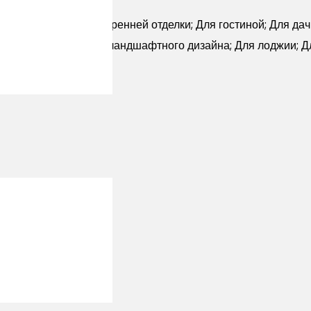
ерн
ней отделки; Для внутренней отделки; Для гостиной; Для да
льца; Для кухни; Для ландшафтного дизайна; Для лоджии; Д