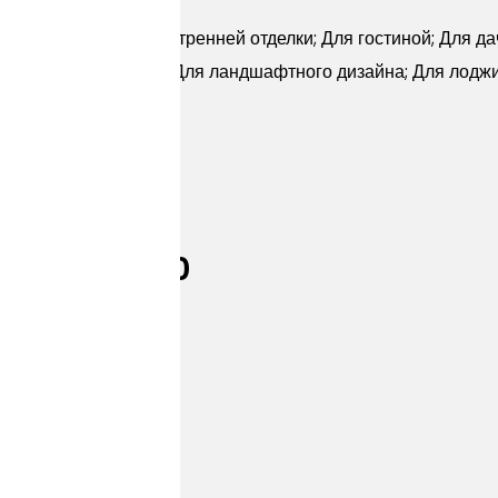
ерн
ней отделки; Для внутренней отделки; Для гостиной; Для да
 крыльца; Для кухни; Для ландшафтного дизайна; Для лоджи
 Палаццо 00