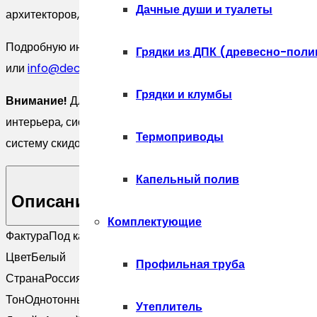
Дачные души и туалеты
архитекторов, строителей и торговых организаций действ
Подробную информацию по Декоративный камень EcoSton
Грядки из ДПК (древесно-поли
или
info@decorator.shop
.
Грядки и клумбы
Внимание!
Для всех клиентов компании мы делаем беспл
интерьера, системы дренажа и ливневой канализации, а т
Термоприводы
систему скидок!
Капельный полив
Описание
Комплектующие
Фактура
Под камень
Цвет
Белый
Профильная труба
Страна
Россия
Тон
Однотонный; Светлый
Утеплитель