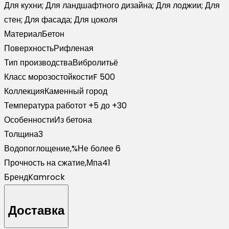
Для кухни; Для ландшафтного дизайна; Для лоджии; Для
стен; Для фасада; Для цоколя
Материал
Бетон
Поверхность
Рифленая
Тип производства
Вибролитьё
Класс морозостойкости
F 500
Коллекция
Каменный город
Температура работ
от +5 до +30
Особенности
Из бетона
Толщина
3
Водопоглощение,%
Не более 6
Прочность на сжатие,Мпа
41
Бренд
Kamrock
Доставка