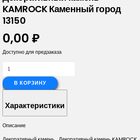
KAMROCK Каменный город
13150
0,00
₽
Доступно для предзаказа
Количество
товара
Декоративный
В КОРЗИНУ
камень
KAMROCK
Характеристики
Каменный
город
Описание
13150
Декоративный камень, , Декоративный камень KAMROCK