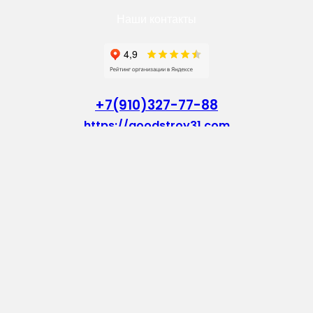
Наши контакты
+7(910)327-77-88
https://goodstroy31.com
goodstroy31@mail.ru
мкр. «Северный», 7
Старый Оскол
Пн-Пт: с 10:00 до 18:00
Сб: с 10:00 до 15:00
Вс: — выходной