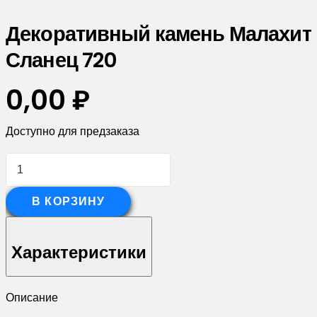
Декоративный камень Малахит
Сланец 720
0,00
₽
Доступно для предзаказа
Количество
товара
Декоративный
В КОРЗИНУ
камень
Малахит
Характеристики
Сланец
720
Описание