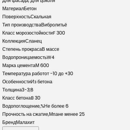
Для фасада; Для цоколя
Материал
Бетон
Поверхность
Скальная
Тип производства
Вибролитьё
Класс морозостойкости
F 300
Коллекция
Сланец
Степень прокраса
В массе
Водопроницаемость
W4
Марка цемента
М 600
Температура работ
от -10 до +30
Особенности
Из бетона
Толщина
3-3;8
Класс бетона
B 30
Водопоглощение,%
Не более 6
Прочность на сжатие,Мпа
не менее 25
Бренд
Малахит