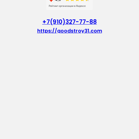
+7(910)327-77-88
https://goodstroy31.com
goodstroy31@mail.ru
мкр. «Северный», 7
Старый Оскол
Пн-Пт: с 10:00 до 18:00
Сб: с 10:00 до 15:00
Вс: — выходной
Vkontakte
WhatsApp