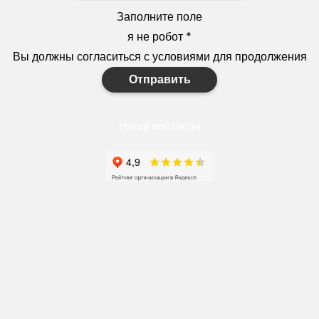
Заполните поле
я не робот
*
Вы должны согласиться с условиями для продолжения
Отправить
Наши контакты
+7(910)327-77-88
https://goodstroy31.com
goodstroy31@mail.ru
мкр. «Северный», 7
Старый Оскол