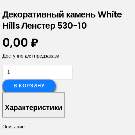
Декоративный камень White
Hills Ленстер 530-10
0,00
₽
Доступно для предзаказа
Количество
товара
Декоративный
В КОРЗИНУ
камень
White
Характеристики
Hills
Ленстер
Описание
530-