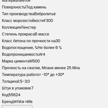
Материал
Бетон
Поверхность
Под камень
Тип производства
Вибролитьё
Класс морозостойкости
F300
Коллекция
Ленстер
Степень прокраса
В массе
Класс бетона по прочности на
30
Водопоглощение, %
Не более 6 %
Водопроницаемость
W4
Марка цемента
М500
Прочность на сжатие, Мпа
не менее 25 Мпа
Температура работ
от -10° до +30°
Толщина
1;5-3;0
Штук в упаковке
7
Код
55624
Бренд
White Hills