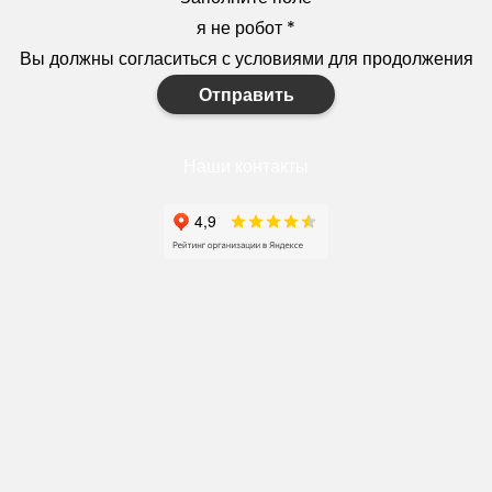
я не робот
*
Вы должны согласиться с условиями для продолжения
Отправить
Наши контакты
+7(910)327-77-88
https://goodstroy31.com
goodstroy31@mail.ru
мкр. «Северный», 7
Старый Оскол
Пн-Пт: с 10:00 до 18:00