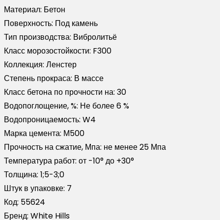
Материал:
Бетон
Поверхность:
Под камень
Тип производства:
Вибролитьё
Класс морозостойкости:
F300
Коллекция:
Ленстер
Степень прокраса:
В массе
Класс бетона по прочности на:
30
Водопоглощение, %:
Не более 6 %
Водопроницаемость:
W4
Марка цемента:
М500
Прочность на сжатие, Мпа:
не менее 25 Мпа
Температура работ:
от -10° до +30°
Толщина:
1;5-3;0
Штук в упаковке:
7
Код:
55624
Бренд:
White Hills