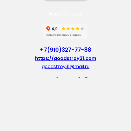
Наши контакты
+7(910)327-77-88
https://goodstroy31.com
goodstroy31@mail.ru
мкр. «Северный», 7
Старый Оскол
Пн-Пт: с 10:00 до 18:00
Сб: с 10:00 до 15:00
Вс: — выходной