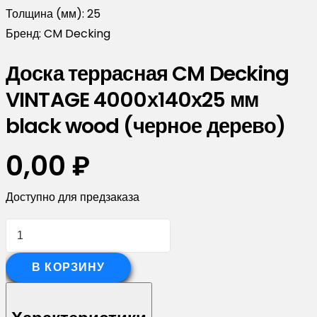
Толщина (мм):
25
Бренд:
CM Decking
Доска террасная CM Decking
VINTAGE 4000х140х25 мм
black wood (черное дерево)
0,00
₽
Доступно для предзаказа
Количество
товара
Доска
В КОРЗИНУ
террасная
CM