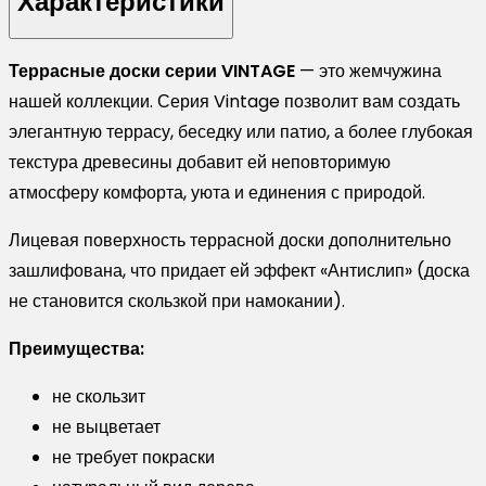
Характеристики
Decking
VINTAGE
Террасные доски серии VINTAGE
— это жемчужина
4000х140х25
нашей коллекции. Серия Vintage позволит вам создать
мм
элегантную террасу, беседку или патио, а более глубокая
black
текстура древесины добавит ей неповторимую
wood
атмосферу комфорта, уюта и единения с природой.
(черное
дерево)
Лицевая поверхность террасной доски дополнительно
зашлифована, что придает ей эффект «Антислип» (доска
не становится скользкой при намокании).
Преимущества:
не скользит
не выцветает
не требует покраски