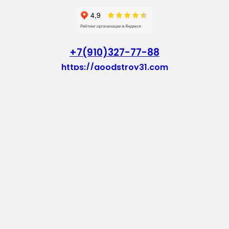
+7(910)327-77-88
https://goodstroy31.com
goodstroy31@mail.ru
мкр. «Северный», 7
Старый Оскол
Пн-Пт: с 10:00 до 18:00
Сб: с 10:00 до 15:00
Вс: — выходной
Vkontakte