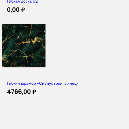
Гибкая доска 02
0,00
₽
Гибкий мрамор «Сириус грин глянец»
4766,00
₽