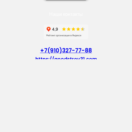
Наши контакты
+7(910)327-77-88
https://goodstroy31.com
goodstroy31@mail.ru
мкр. «Северный», 7
Старый Оскол
Пн-Пт: с 10:00 до 18:00
Сб: с 10:00 до 15:00
Вс: — выходной