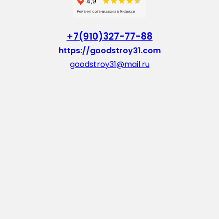
+7(910)327-77-88
https://goodstroy31.com
goodstroy31@mail.ru
мкр. «Северный», 7
Старый Оскол
Пн-Пт: с 10:00 до 18:00
Сб: с 10:00 до 15:00
Вс: — выходной
Vkontakte
WhatsApp