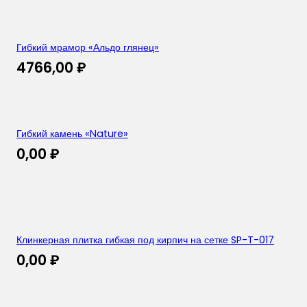
Гибкий мрамор «Альдо глянец»
4766,00
₽
Гибкий камень «Nature»
0,00
₽
Клинкерная плитка гибкая под кирпич на сетке SP-T-017
0,00
₽