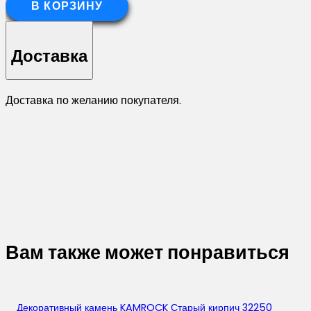
Искусственный
В КОРЗИНУ
камень
недорого
Доставка
в
Москве
Доставка по желанию покупателя.
Вам также может понравиться
Декоративный камень KAMROCK Старый кирпич 32250