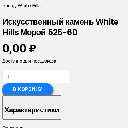
Бренд:
White Hills
Искусственный камень White
Hills Морэй 525-60
0,00
₽
Доступно для предзаказа
Количество
товара
Искусственный
В КОРЗИНУ
камень
White
Характеристики
Hills
Морэй