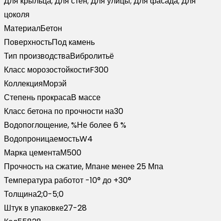
Для крыльца; Для стен; Для улицы; Для фасада; Для
цоколя
Материал
Бетон
Поверхность
Под камень
Тип производства
Вибролитьё
Класс морозостойкости
F300
Коллекция
Морэй
Степень прокраса
В массе
Класс бетона по прочности на
30
Водопоглощение, %
Не более 6 %
Водопроницаемость
W4
Марка цемента
М500
Прочность на сжатие, Мпа
не менее 25 Мпа
Температура работ
от -10° до +30°
Толщина
2;0-5;0
Штук в упаковке
27-28