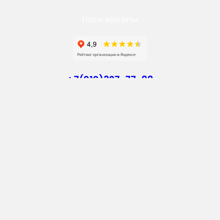
Наши контакты
+7(910)327-77-88
https://goodstroy31.com
goodstroy31@mail.ru
мкр. «Северный», 7
Старый Оскол
Пн-Пт: с 10:00 до 18:00
Сб: с 10:00 до 15:00
Вс: — выходной