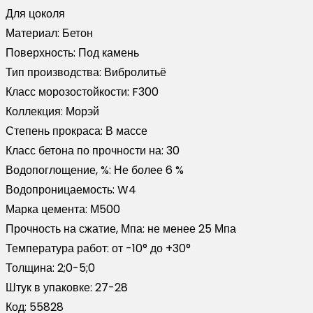
Для цоколя
Материал:
Бетон
Поверхность:
Под камень
Тип производства:
Вибролитьё
Класс морозостойкости:
F300
Коллекция:
Морэй
Степень прокраса:
В массе
Класс бетона по прочности на:
30
Водопоглощение, %:
Не более 6 %
Водопроницаемость:
W4
Марка цемента:
М500
Прочность на сжатие, Мпа:
не менее 25 Мпа
Температура работ:
от -10° до +30°
Толщина:
2;0-5;0
Штук в упаковке:
27-28
Код:
55828