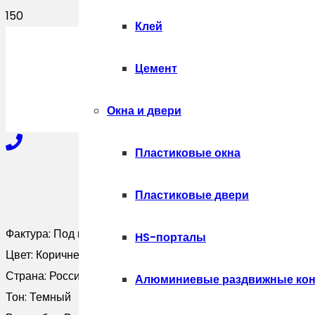
Клей
ПОЛУЧИТЬ
Цемент
Окна и двери
Пластиковые окна
+7-910-327-77-88
Пластиковые двери
Фактура:
Под камень
HS-порталы
+7-909-207-59-57
Цвет:
Коричневый
Страна:
Россия
Алюминиевые раздвижные кон
Тон:
Темный