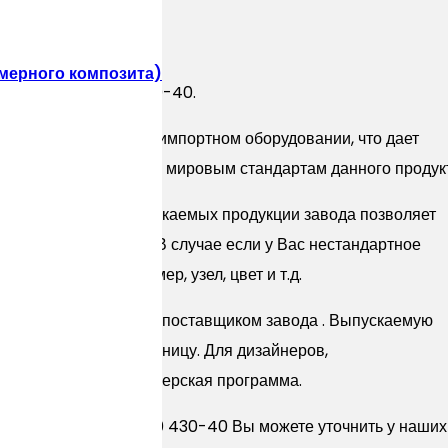
мерного композита)
ls Шеффилд 20*40 430-40.
ысокотехнологичном импортном оборудовании, что дает
тики соответствующие мировым стандартам данного продук
танных систем выпускаемых продукции завода позволяет
е, так и визуальные. В случае если у Вас нестандартное
одимую форму, размер, узел, цвет и т.д.
м представителем и поставщиком завода . Выпускаемую
ак оптом так и в розницу. Для дизайнеров,
ует специальная партнерская программа.
Hills Шеффилд 20*40 430-40 Вы можете уточнить у наши