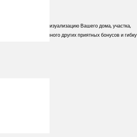
атно Проект или 3D Визуализацию Вашего дома, участка,
акже предоставляем много других приятных бонусов и гибк