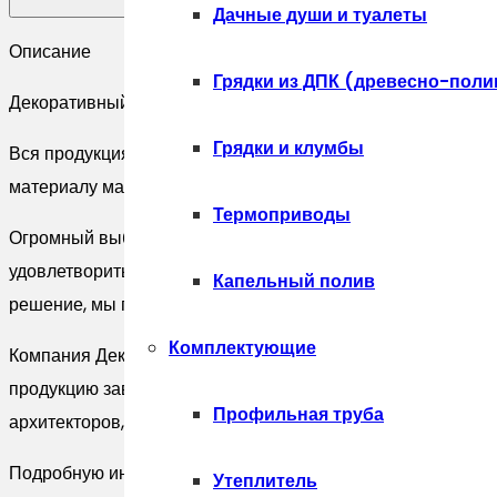
Hills
Дачные души и туалеты
Шеффилд
Описание
20*40
Грядки из ДПК (древесно-поли
Декоративный камень, , Искусственный камень White Hil
430-
40
Грядки и клумбы
Вся продукция бренда изготавливается на современном в
материалу максимально высокие технические характерис
Термоприводы
Огромный выбор стандартных решений и готовых разрабо
удовлетворить все изыскания и требования, как технически
Капельный полив
решение, мы готовы специально для Вас разработать необх
Комплектующие
Компания Декоратор (DECORATOR) является официальны
продукцию завода Вы можете приобрести в наших салонах к
Профильная труба
архитекторов, строителей и торговых организаций действ
Подробную информацию по Искусственный камень White 
Утеплитель