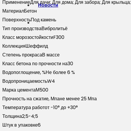
Применение
Для дачи; Для дома; Для забора; Для крыльца;
Новости
Материал
Бетон
Поверхность
Под камень
Тип производства
Вибролитьё
Класс морозостойкости
F300
Коллекция
Шеффилд
Степень прокраса
В массе
Класс бетона по прочности на
30
Водопоглощение, %
Не более 6 %
Водопроницаемость
W4
Марка цемента
М500
Прочность на сжатие, Мпа
не менее 25 Мпа
Температура работ
от -10° до +30°
Толщина
2;5-4;5
Штук в упаковке
6