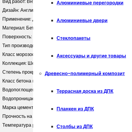
Вид работ:
Внутренние; Наружные
Алюминиевые перегородки
Дизайн:
Английский; Классический; Лофт; Модерн; Прованс
Применение:
Для дачи; Для дома; Для забора; Для крыльца
Алюминиевые двери
Материал:
Бетон
Поверхность:
Под камень
Стеклопакеты
Тип производства:
Вибролитьё
Класс морозостойкости:
F300
Аксессуары и другие товары
Коллекция:
Шеффилд
Степень прокраса:
В массе
Древесно-полимерный композит
Класс бетона по прочности на:
30
Водопоглощение, %:
Не более 6 %
Террасная доска из ДПК
Водопроницаемость:
W4
Марка цемента:
М500
Планкен из ДПК
Прочность на сжатие, Мпа:
не менее 25 Мпа
Температура работ:
от -10° до +30°
Столбы из ДПК