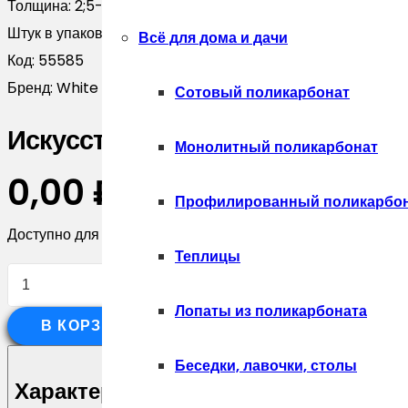
Толщина:
2;5-4;5
Штук в упаковке:
6
Всё для дома и дачи
Код:
55585
Бренд:
White Hills
Сотовый поликарбонат
Искусственный камень White H
Монолитный поликарбонат
0,00
₽
Профилированный поликарбо
Доступно для предзаказа
Теплицы
Количество
товара
Лопаты из поликарбоната
В КОРЗИНУ
Искусственный
камень
Беседки, лавочки, столы
White
Характеристики