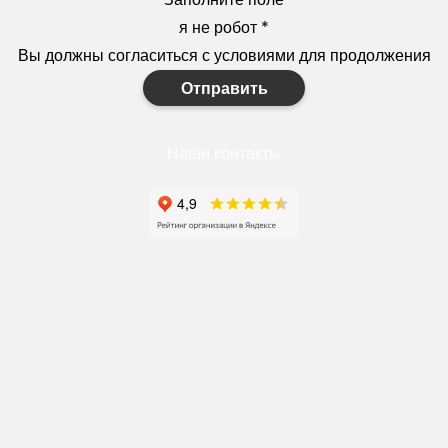
я не робот
*
Вы должны согласиться с условиями для продолжения
Отправить
Наши контакты
+7(910)327-77-88
https://goodstroy31.com
goodstroy31@mail.ru
мкр. «Северный», 7
Старый Оскол