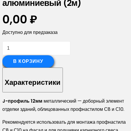
алюминиевый (2м)
0,00
₽
Доступно для предзаказа
Количество
товара
J-
В КОРЗИНУ
Профиль
12мм
Характеристики
0,5
Satin
J-профиль 12мм
металлический — доборный элемент
с
отделки зданий, облицованных профнастилом С8 и С10.
пленкой
RAL
Рекомендуется использовать для монтажа профнастила
9006
С8 и С10 на фасад и для подшивки карнизного свеса