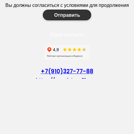
Вы должны согласиться с условиями для продолжения
Отправить
Наши контакты
+7(910)327-77-88
https://goodstroy31.com
goodstroy31@mail.ru
мкр. «Северный», 7
Старый Оскол
Пн-Пт: с 10:00 до 18:00
Сб: с 10:00 до 15:00