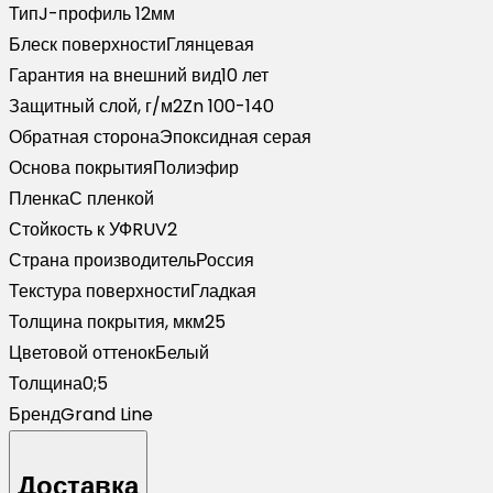
Тип
J-профиль 12мм
Блеск поверхности
Глянцевая
Гарантия на внешний вид
10 лет
Защитный слой, г/м2
Zn 100-140
Обратная сторона
Эпоксидная серая
Основа покрытия
Полиэфир
Пленка
С пленкой
Стойкость к УФ
RUV2
Страна производитель
Россия
Текстура поверхности
Гладкая
Толщина покрытия, мкм
25
Цветовой оттенок
Белый
Толщина
0;5
Бренд
Grand Line
Доставка