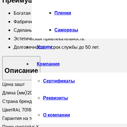
Преимущества J-Профиль
Пленки
Богатая гамма цветов и полимерных покрытий.
Фабричное изготовление неизменно высокого качест
Саморезы
Сделаны из той же стали, что и стандартные элемент
Эстетическая привлекательность.
Услуги
Долговечность — срок службы до 50 лет.
Компания
Описание
Сертификаты
Цена за
шт
Длина (мм)
2000
Реквизиты
Страна бренда
Россия
Цвет
RAL 7016
О компании
Гарантия на технические хара
25 лет
Покрытие
Velur X