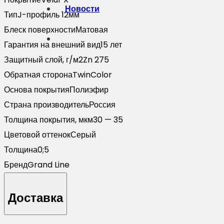
Новости
Тип
J-профиль 12мм
Блеск поверхности
Матовая
Гарантия на внешний вид
15 лет
Защитный слой, г/м2
Zn 275
Обратная сторона
TwinColor
Основа покрытия
Полиэфир
Страна производитель
Россия
Толщина покрытия, мкм
30 — 35
Цветовой оттенок
Серый
Толщина
0;5
Бренд
Grand Line
Доставка