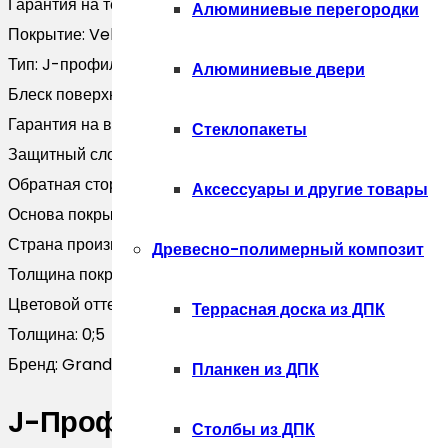
Гарантия на технические хара:
25 лет
Алюминиевые перегородки
Покрытие:
Velur X
Тип:
J-профиль 12мм
Алюминиевые двери
Блеск поверхности:
Матовая
Гарантия на внешний вид:
15 лет
Стеклопакеты
Защитный слой, г/м2:
Zn 275
Обратная сторона:
TwinColor
Аксессуары и другие товары
Основа покрытия:
Полиэфир
Страна производитель:
Россия
Древесно-полимерный композит
Толщина покрытия, мкм:
30 — 35
Цветовой оттенок:
Серый
Террасная доска из ДПК
Толщина:
0;5
Бренд:
Grand Line
Планкен из ДПК
J-Профиль 12мм 0,5 Velur X RA
Столбы из ДПК