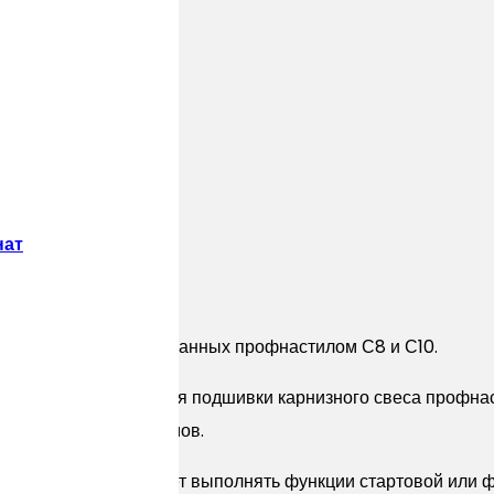
нат
елки зданий, облицованных профнастилом С8 и С10.
 и С10 на фасад и для подшивки карнизного свеса профна
ны, для отделки проемов.
 задач. Профиль может выполнять функции стартовой или 