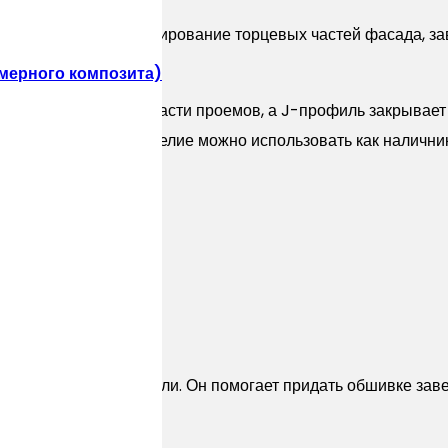
в, перекрытие и декорирование торцевых частей фасада, 
мерного композита)
прикрывают боковые части проемов, а J-профиль закрывает
 маленькая, такое изделие можно использовать как наличник
азы монтируются панели. Он помогает придать обшивке зав