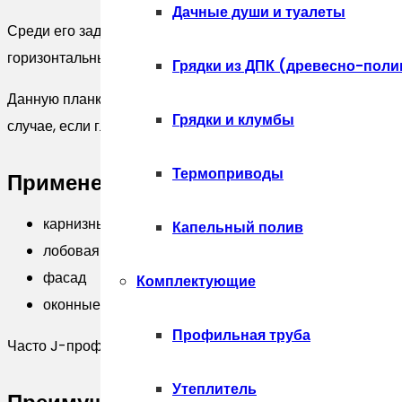
серый
Дачные души и туалеты
(2м)
Среди его задач: оформление дверных и оконных проёмо
горизонтальных карнизов.
Грядки из ДПК (древесно-поли
Данную планку используют в связке с откосами, которые 
Грядки и клумбы
случае, если глубина оконного или дверного проема очень
Термоприводы
Применение:
карнизные свесы
Капельный полив
лобовая доска
фасад
Комплектующие
оконные проемы и откосы
Профильная труба
Часто J-профиль укрепляют по краям, а в специальные п
Утеплитель