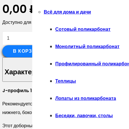
0,00
₽
Всё для дома и дачи
Доступно для предзаказа
Сотовый поликарбонат
Количество
товара
Монолитный поликарбонат
В КОРЗИНУ
J-
Профиль
Профилированный поликарбо
12мм
Характеристики
0,5
Теплицы
Velur
J-профиль 12мм
металлический — доборный элемент отд
X
Лопаты из поликарбоната
Рекомендуется использовать для монтажа профнастила С8
RAL
нижнего, бокового, верхнего и наклонного обрамления сте
7016
Беседки, лавочки, столы
антрацитово-
Этот доборный элемент способен решать сразу несколько