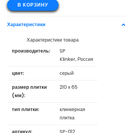
Клинкерная
В КОРЗИНУ
плитка
гибкая
Характеристики
под
кирпич
Характеристики товара
SP-
производитель:
SP
012
Klinker, Россия
цвет:
серый
размер плитки
210 х 65
(мм):
тип плитки:
клинкерная
плитка
артикул:
SP-012