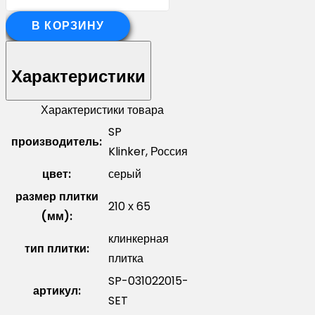
товара
Клинкерная
В КОРЗИНУ
плитка
гибкая
Характеристики
под
кирпич
Характеристики товара
SP-
SP
производитель:
031022015-
Klinker, Россия
SET
цвет:
серый
размер плитки
210 х 65
(мм):
клинкерная
тип плитки:
плитка
SP-031022015-
артикул:
SET