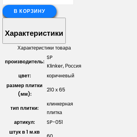
товара
Клинкерная
В КОРЗИНУ
плитка
гибкая
Характеристики
под
кирпич
Характеристики товара
SP-
SP
производитель:
051
Klinker, Россия
цвет:
коричневый
размер плитки
210 х 65
(мм):
клинкерная
тип плитки:
плитка
артикул:
SP-051
штук в 1 м.кв
60