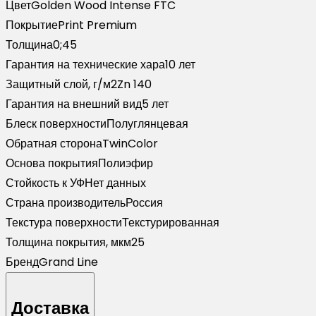
Цвет
Golden Wood Intense FTC
Print
Покрытие
Print Premium
Premium
Толщина
0;45
Golden
Гарантия на технические хара
10 лет
Wood
Защитный слой, г/м2
Zn 140
Intense
Гарантия на внешний вид
5 лет
FTC
Блеск поверхности
Полуглянцевая
(2,5м)
Обратная сторона
TwinColor
Основа покрытия
Полиэфир
Стойкость к УФ
Нет данных
Страна производитель
Россия
Текстура поверхности
Текстурированная
Толщина покрытия, мкм
25
Бренд
Grand Line
Доставка