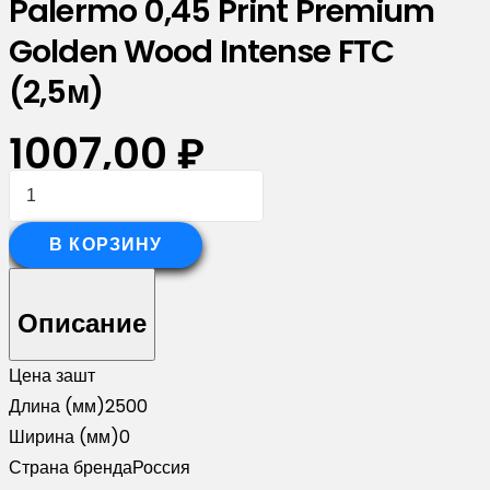
Palermo 0,45 Print Premium
Golden Wood Intense FTC
(2,5м)
1007,00
₽
Количество
товара
Планка
В КОРЗИНУ
опорная
составная
Описание
внешняя
для
Цена за
шт
забора
Длина (мм)
2500
жалюзи
Ширина (мм)
0
Palermo
Страна бренда
Россия
0,45