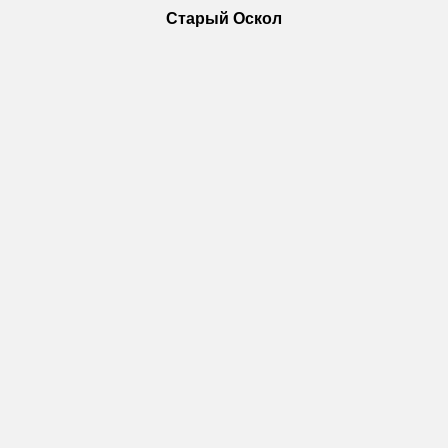
Старый Оскол
Пн-Пт: с 10:00 до 18:00
Сб: с 10:00 до 15:00
Вс: — выходной
Vkontakte
WhatsApp