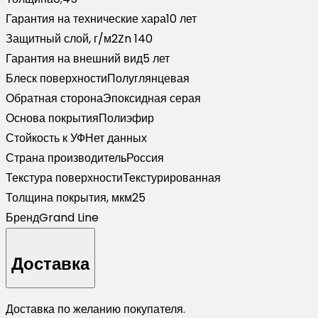
Pine
Гарантия на технические хара
10 лет
Wood
Защитный слой, г/м2
Zn 140
Fresh
Гарантия на внешний вид
5 лет
(2м)
Блеск поверхности
Полуглянцевая
Обратная сторона
Эпоксидная серая
Основа покрытия
Полиэфир
Стойкость к УФ
Нет данных
Страна производитель
Россия
Текстура поверхности
Текстурированная
Толщина покрытия, мкм
25
Бренд
Grand Line
Доставка
Доставка по желанию покупателя.