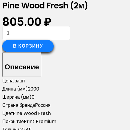
Pine Wood Fresh (2м)
805,00
₽
Количество
товара
Планка
В КОРЗИНУ
опорная
составная
Описание
внешняя
для
Цена за
шт
забора
Длина (мм)
2000
жалюзи
Ширина (мм)
0
Palermo
Страна бренда
Россия
0,45
Цвет
Pine Wood Fresh
Print
Покрытие
Print Premium
Premium
Толщина
0;45