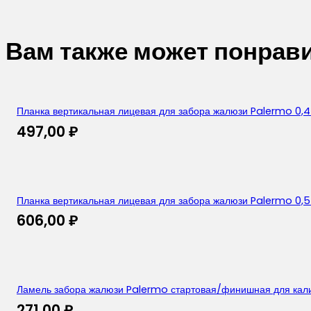
Вам также может понрав
Планка вертикальная лицевая для забора жалюзи Palermo 0,
497,00
₽
Планка вертикальная лицевая для забора жалюзи Palermo 0,5
606,00
₽
Ламель забора жалюзи Palermo стартовая/финишная для калито
271,00
₽