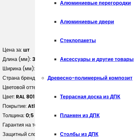
Алюминиевые перегородки
Алюминиевые двери
Стеклопакеты
Цена за:
шт
Длина (мм):
3000
Аксессуары и другие товары
Ширина (мм):
0
Страна бренда:
Россия
Древесно-полимерный композит
Цветовой оттенок:
Коричневый
Цвет:
RAL 8017
Террасная доска из ДПК
Покрытие:
Atlas X
Толщина:
0;5
Планкен из ДПК
Гарантия на технические хара:
25 лет
Защитный слой, г/м2:
Zn 275
Столбы из ДПК