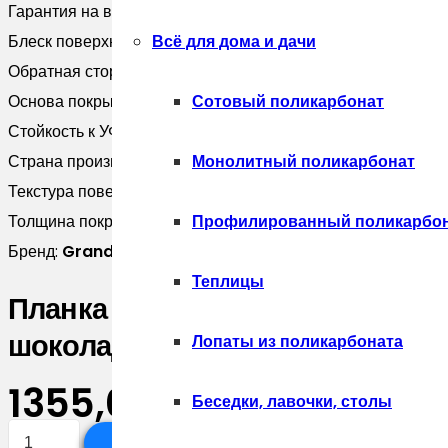
Гарантия на внешний вид:
15 лет
Блеск поверхности:
Всё для дома и дачи
Глянцевая
Обратная сторона:
TwinColor
Основа покрытия:
Полиэфир
Сотовый поликарбонат
Стойкость к УФ:
RUV3
Страна производитель:
Россия
Монолитный поликарбонат
Текстура поверхности:
Гладкая
Толщина покрытия, мкм:
Профилированный поликарбо
25
Бренд:
Grand Line
Теплицы
Планка опорная составная внеш
шоколад (3м)
Лопаты из поликарбоната
1355,00
₽
Беседки, лавочки, столы
Количество
В КОРЗИНУ