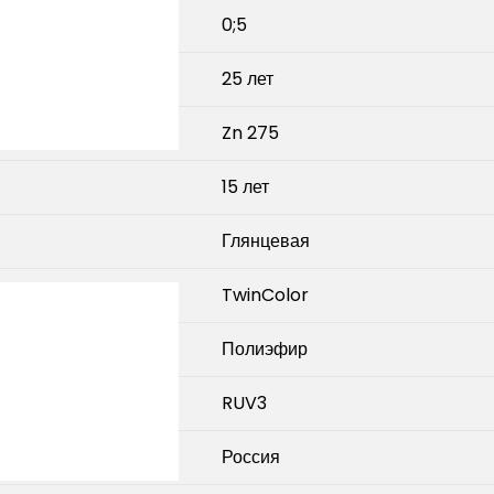
0;5
25 лет
Zn 275
15 лет
Глянцевая
TwinColor
Полиэфир
RUV3
Россия