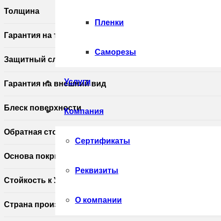
(3м)
Толщина
Пленки
Гарантия на технические хара
Саморезы
Защитный слой, г/м2
Услуги
Гарантия на внешний вид
Блеск поверхности
Компания
Обратная сторона
Сертификаты
Основа покрытия
Реквизиты
Стойкость к УФ
О компании
Страна производитель