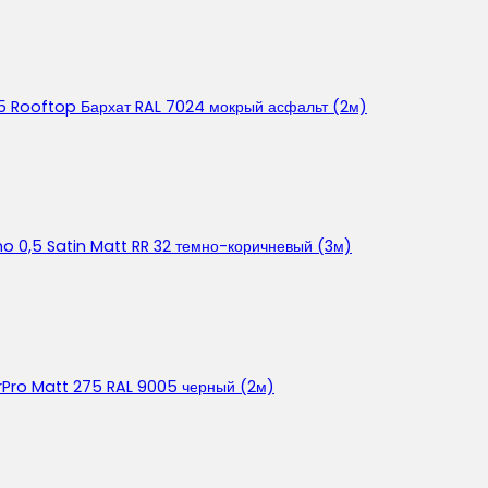
,5 Rooftop Бархат RAL 7024 мокрый асфальт (2м)
o 0,5 Satin Matt RR 32 темно-коричневый (3м)
rPro Matt 275 RAL 9005 черный (2м)