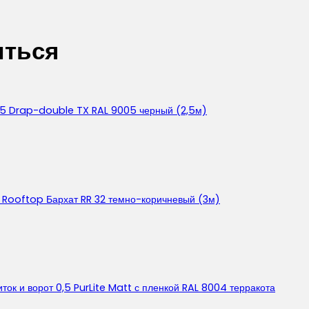
иться
45 Drap-double TX RAL 9005 черный (2,5м)
 Rooftop Бархат RR 32 темно-коричневый (3м)
к и ворот 0,5 PurLite Matt с пленкой RAL 8004 терракота