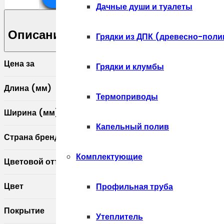
Дачные души и туалеты
товара
Планка
Описание
Грядки из ДПК (древесно-поли
опорная
составная
Цена за
Грядки и клумбы
внешняя
для
Длина (мм)
Термоприводы
забора
жалюзи
Ширина (мм)
Капельный полив
Palermo
Страна бренда
0,5
Комплектующие
Atlas
Цветовой оттенок
X
Цвет
Профильная труба
RAL
8017
Покрытие
Утеплитель
шоколад