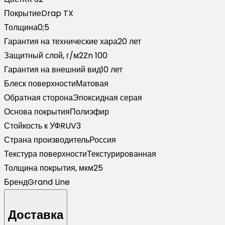
TX
Покрытие
Drap TX
RR
Толщина
0;5
32
Гарантия на технические хара
20 лет
темно-
Защитный слой, г/м2
Zn 100
коричневый
Гарантия на внешний вид
10 лет
(3м)
Блеск поверхности
Матовая
Обратная сторона
Эпоксидная серая
Основа покрытия
Полиэфир
Стойкость к УФ
RUV3
Страна производитель
Россия
Текстура поверхности
Текстурированная
Толщина покрытия, мкм
25
Бренд
Grand Line
Доставка