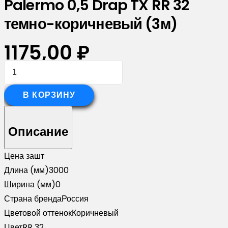
Palermo 0,5 Drap TX RR 32
темно-коричневый (3м)
1175,00
₽
Количество
товара
Планка
В КОРЗИНУ
опорная
составная
Описание
внешняя
для
Цена за
шт
забора
Длина (мм)
3000
жалюзи
Ширина (мм)
0
Palermo
Страна бренда
Россия
0,5
Цветовой оттенок
Коричневый
Drap
Цвет
RR 32