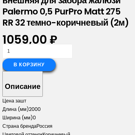
внешняя для забора жалюзи
Palermo 0,5 PurPro Matt 275
RR 32 темно-коричневый (2м)
1059,00
₽
Количество
товара
Планка
В КОРЗИНУ
опорная
составная
Описание
внешняя
для
Цена за
шт
забора
Длина (мм)
2000
жалюзи
Ширина (мм)
0
Palermo
Страна бренда
Россия
0,5
Цветовой оттенок
Коричневый