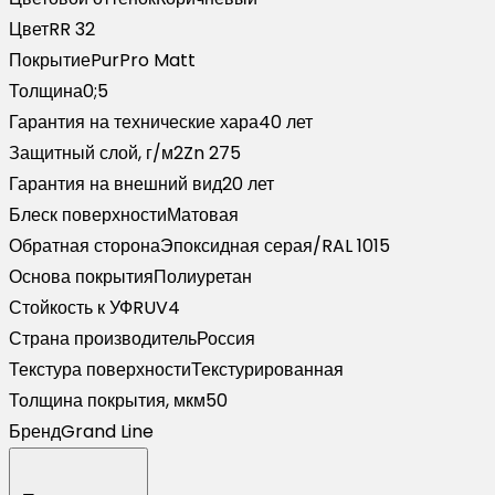
PurPro
Цвет
RR 32
Matt
Покрытие
PurPro Matt
275
Толщина
0;5
RR
Гарантия на технические хара
40 лет
32
Защитный слой, г/м2
Zn 275
темно-
Гарантия на внешний вид
20 лет
коричневый
Блеск поверхности
Матовая
(2м)
Обратная сторона
Эпоксидная серая/RAL 1015
Основа покрытия
Полиуретан
Стойкость к УФ
RUV4
Страна производитель
Россия
Текстура поверхности
Текстурированная
Толщина покрытия, мкм
50
Бренд
Grand Line