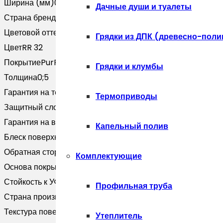
Ширина (мм)
0
жалюзи
Дачные души и туалеты
Страна бренда
Россия
Palermo
Цветовой оттенок
Коричневый
0,5
Грядки из ДПК (древесно-поли
Цвет
RR 32
PurPro
Покрытие
PurPro Matt
Matt
Грядки и клумбы
Толщина
0;5
275
Гарантия на технические хара
40 лет
RR
Термоприводы
Защитный слой, г/м2
Zn 275
32
Гарантия на внешний вид
20 лет
темно-
Капельный полив
Блеск поверхности
Матовая
коричневый
Обратная сторона
Эпоксидная серая/RAL 1015
(3м)
Комплектующие
Основа покрытия
Полиуретан
Стойкость к УФ
RUV4
Профильная труба
Страна производитель
Россия
Текстура поверхности
Текстурированная
Утеплитель