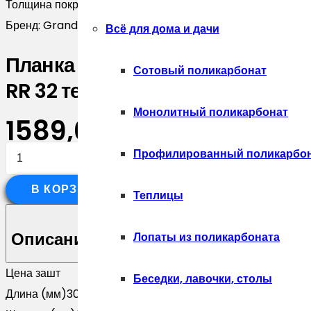
Толщина покрытия, мкм:
50
Бренд:
Grand Line
Всё для дома и дачи
Планка опорная составная внеш
Сотовый поликарбонат
RR 32 темно-коричневый (3м)
Монолитный поликарбонат
1589,00
₽
Количество
Профилированный поликарбо
товара
В КОРЗИНУ
Планка
Теплицы
опорная
составная
Описание
Лопаты из поликарбоната
внешняя
Цена за
шт
для
Беседки, лавочки, столы
Длина (мм)
3000
забора