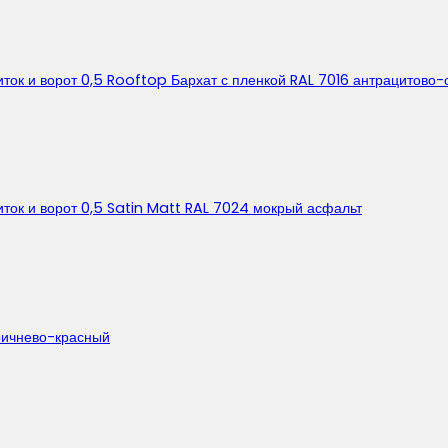
ок и ворот 0,5 Rooftop Бархат с пленкой RAL 7016 антрацитово
ок и ворот 0,5 Satin Matt RAL 7024 мокрый асфальт
оричнево-красный