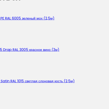
 PE RAL 6005 зеленый мох (2,5м)
5 Drap RAL 3005 красное вино (3м)
atin RAL 1015 светлая слоновая кость (2,5м)