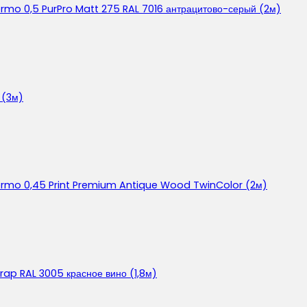
ermo 0,5 PurPro Matt 275 RAL 7016 антрацитово-серый (2м)
 (3м)
lermo 0,45 Print Premium Antique Wood TwinColor (2м)
rap RAL 3005 красное вино (1,8м)