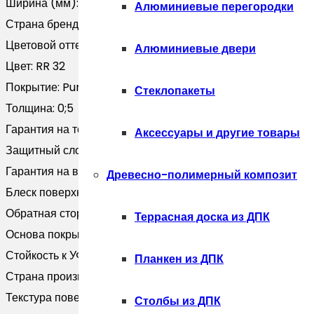
Ширина (мм):
0
Алюминиевые перегородки
Страна бренда:
Россия
Цветовой оттенок:
Коричневый
Алюминиевые двери
Цвет:
RR 32
Покрытие:
PurPro Matt
Стеклопакеты
Толщина:
0;5
Гарантия на технические хара:
40 лет
Аксессуары и другие товары
Защитный слой, г/м2:
Zn 275
Гарантия на внешний вид:
20 лет
Древесно-полимерный композит
Блеск поверхности:
Матовая
Обратная сторона:
Эпоксидная серая/RAL 1015
Террасная доска из ДПК
Основа покрытия:
Полиуретан
Стойкость к УФ:
RUV4
Планкен из ДПК
Страна производитель:
Россия
Текстура поверхности:
Текстурированная
Столбы из ДПК