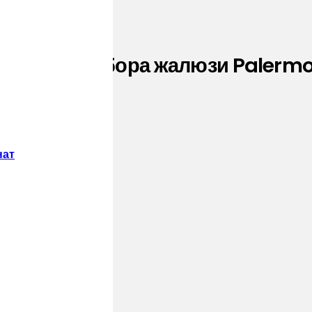
няя для забора жалюзи Palermo 
нат