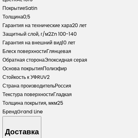
RAL
Покрытие
Satin
1015
Толщина
0;5
светлая
Гарантия на технические хара
20 лет
слоновая
Защитный слой, г/м2
Zn 100-140
кость
Гарантия на внешний вид
10 лет
(2м)
Блеск поверхности
Глянцевая
Обратная сторона
Эпоксидная серая
Основа покрытия
Полиэфир
Стойкость к УФ
RUV2
Страна производитель
Россия
Текстура поверхности
Гладкая
Толщина покрытия, мкм
25
Бренд
Grand Line
Доставка