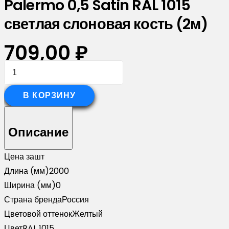
Palermo 0,5 Satin RAL 1015
светлая слоновая кость (2м)
709,00
₽
Количество
товара
Планка
В КОРЗИНУ
опорная
составная
Описание
внешняя
для
Цена за
шт
забора
Длина (мм)
2000
жалюзи
Ширина (мм)
0
Palermo
Страна бренда
Россия
0,5
Цветовой оттенок
Желтый
Satin
Цвет
RAL 1015