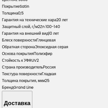
RAL
Покрытие
Satin
9003
Толщина
0;5
сигнальный
Гарантия на технические хара
20 лет
белый
Защитный слой, г/м2
Zn 100-140
(1,8м)
Гарантия на внешний вид
10 лет
Блеск поверхности
Глянцевая
Обратная сторона
Эпоксидная серая
Основа покрытия
Полиэфир
Стойкость к УФ
RUV2
Страна производитель
Россия
Текстура поверхности
Гладкая
Толщина покрытия, мкм
25
Бренд
Grand Line
Доставка