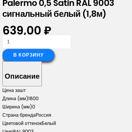
Palermo 0,5 Satin RAL 9003
сигнальный белый (1,8м)
639,00
₽
Количество
товара
Планка
В КОРЗИНУ
опорная
составная
Описание
внешняя
для
Цена за
шт
забора
Длина (мм)
1800
жалюзи
Ширина (мм)
0
Palermo
Страна бренда
Россия
0,5
Цветовой оттенок
Белый
Satin
Цвет
RAL 9003