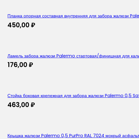
Планка опорная составная внутренняя для забора жалюзи Pal
450,00
₽
Ламель забора жалюзи Palermo стартовая/финишная для калит
176,00
₽
Стойка боковая крепежная для забора жалюзи Palermo 0,5 Sat
463,00
₽
Крышка жалюзи Palermo 0,5 PurPro RAL 7024 мокрый асфальт