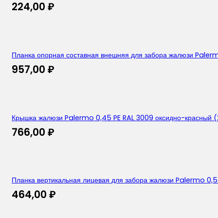
224,00
₽
Планка опорная составная внешняя для забора жалюзи Palerm
957,00
₽
Крышка жалюзи Palermo 0,45 PE RAL 3009 оксидно-красный (
766,00
₽
Планка вертикальная лицевая для забора жалюзи Palermo 0,
464,00
₽