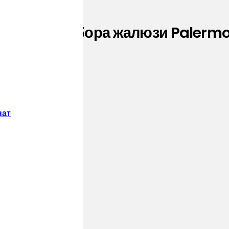
няя для забора жалюзи Palermo 
нат