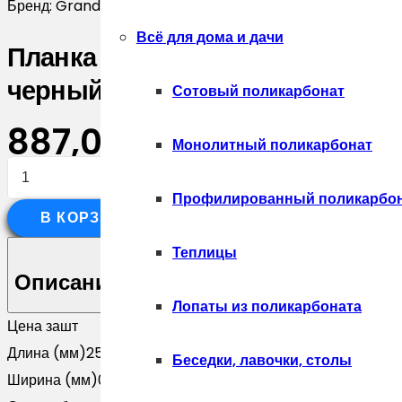
Бренд:
Grand Line
Всё для дома и дачи
Планка опорная составная внеш
черный (2,5м)
Сотовый поликарбонат
887,00
₽
Монолитный поликарбонат
Количество
товара
Профилированный поликарбо
В КОРЗИНУ
Планка
опорная
Теплицы
составная
Описание
внешняя
Лопаты из поликарбоната
Цена за
шт
для
Длина (мм)
2500
забора
Беседки, лавочки, столы
Ширина (мм)
0
жалюзи