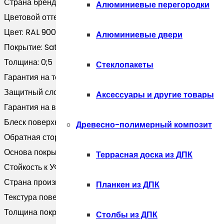
Страна бренда:
Россия
Алюминиевые перегородки
Цветовой оттенок:
Черный
Цвет:
RAL 9005
Алюминиевые двери
Покрытие:
Satin
Толщина:
0;5
Стеклопакеты
Гарантия на технические хара:
20 лет
Защитный слой, г/м2:
Zn 100-140
Аксессуары и другие товары
Гарантия на внешний вид:
10 лет
Блеск поверхности:
Глянцевая
Древесно-полимерный композит
Обратная сторона:
Эпоксидная серая
Основа покрытия:
Полиэфир
Террасная доска из ДПК
Стойкость к УФ:
RUV2
Страна производитель:
Россия
Планкен из ДПК
Текстура поверхности:
Гладкая
Толщина покрытия, мкм:
25
Столбы из ДПК