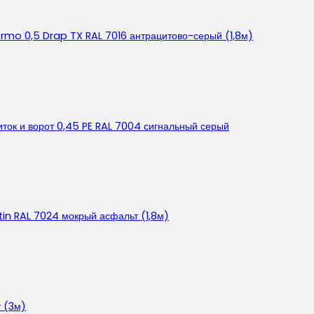
ermo 0,5 Drap TX RAL 7016 антрацитово-серый (1,8м)
ок и ворот 0,45 PE RAL 7004 сигнальный серый
in RAL 7024 мокрый асфальт (1,8м)
 (3м)