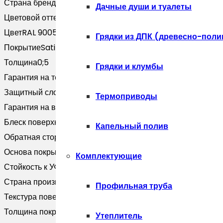
Страна бренда
Россия
Palermo
Дачные души и туалеты
Цветовой оттенок
Черный
0,5
Цвет
RAL 9005
Satin
Грядки из ДПК (древесно-поли
Покрытие
Satin
RAL
Толщина
0;5
9005
Грядки и клумбы
Гарантия на технические хара
20 лет
черный
Защитный слой, г/м2
Zn 100-140
(2,5м)
Термоприводы
Гарантия на внешний вид
10 лет
Блеск поверхности
Глянцевая
Капельный полив
Обратная сторона
Эпоксидная серая
Основа покрытия
Полиэфир
Комплектующие
Стойкость к УФ
RUV2
Страна производитель
Россия
Профильная труба
Текстура поверхности
Гладкая
Толщина покрытия, мкм
25
Утеплитель