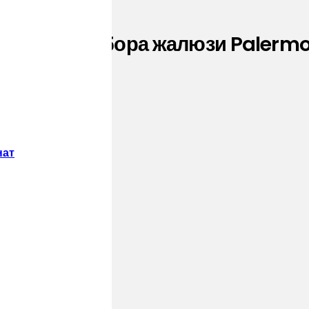
няя для забора жалюзи Palermo 
нат