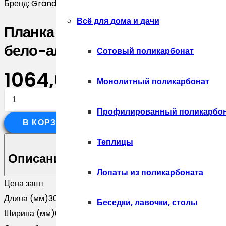
Бренд:
Grand Line
Всё для дома и дачи
Планка опорная составная внеш
бело-алюминиевый (3м)
Сотовый поликарбонат
1064,00
₽
Монолитный поликарбонат
Количество
товара
Профилированный поликарбо
В КОРЗИНУ
Планка
опорная
Теплицы
составная
Описание
внешняя
Лопаты из поликарбоната
Цена за
шт
для
Длина (мм)
3000
забора
Беседки, лавочки, столы
Ширина (мм)
0
жалюзи