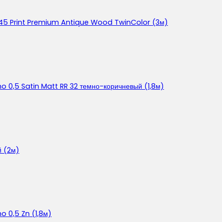
,45 Print Premium Antique Wood TwinColor (3м)
o 0,5 Satin Matt RR 32 темно-коричневый (1,8м)
й (2м)
o 0,5 Zn (1,8м)