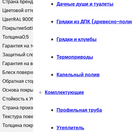
Страна бренда
Россия
Palermo
Дачные души и туалеты
Цветовой оттенок
Белый
0,5
Цвет
RAL 9006
Satin
Грядки из ДПК (древесно-поли
Покрытие
Satin
RAL
Толщина
0;5
9006
Грядки и клумбы
Гарантия на технические хара
20 лет
бело-
Защитный слой, г/м2
Zn 100-140
алюминиевый
Термоприводы
Гарантия на внешний вид
10 лет
(3м)
Блеск поверхности
Глянцевая
Капельный полив
Обратная сторона
Эпоксидная серая
Основа покрытия
Полиэфир
Комплектующие
Стойкость к УФ
RUV2
Страна производитель
Россия
Профильная труба
Текстура поверхности
Гладкая
Толщина покрытия, мкм
25
Утеплитель