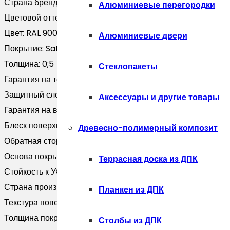
Страна бренда:
Россия
Алюминиевые перегородки
Цветовой оттенок:
Белый
Цвет:
RAL 9006
Алюминиевые двери
Покрытие:
Satin
Толщина:
0;5
Стеклопакеты
Гарантия на технические хара:
20 лет
Защитный слой, г/м2:
Zn 100-140
Аксессуары и другие товары
Гарантия на внешний вид:
10 лет
Блеск поверхности:
Глянцевая
Древесно-полимерный композит
Обратная сторона:
Эпоксидная серая
Основа покрытия:
Полиэфир
Террасная доска из ДПК
Стойкость к УФ:
RUV2
Страна производитель:
Россия
Планкен из ДПК
Текстура поверхности:
Гладкая
Толщина покрытия, мкм:
25
Столбы из ДПК