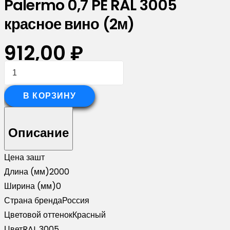
Palermo 0,7 PE RAL 3005
красное вино (2м)
912,00
₽
Количество
товара
Планка
В КОРЗИНУ
опорная
составная
Описание
внешняя
для
Цена за
шт
забора
Длина (мм)
2000
жалюзи
Ширина (мм)
0
Palermo
Страна бренда
Россия
0,7
Цветовой оттенок
Красный
PE
Цвет
RAL 3005