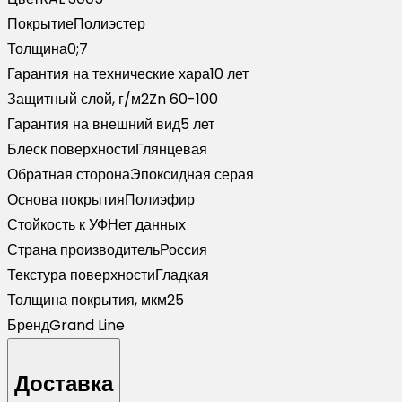
RAL
Покрытие
Полиэстер
3005
Толщина
0;7
красное
Гарантия на технические хара
10 лет
вино
Защитный слой, г/м2
Zn 60-100
(2м)
Гарантия на внешний вид
5 лет
Блеск поверхности
Глянцевая
Обратная сторона
Эпоксидная серая
Основа покрытия
Полиэфир
Стойкость к УФ
Нет данных
Страна производитель
Россия
Текстура поверхности
Гладкая
Толщина покрытия, мкм
25
Бренд
Grand Line
Доставка