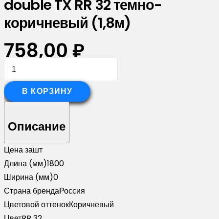
double TX RR 32 темно-
коричневый (1,8м)
758,00
₽
Количество
товара
Планка
В КОРЗИНУ
опорная
составная
Описание
внешняя
Palermo
Цена за
шт
0,45
Длина (мм)
1800
Drap-
Ширина (мм)
0
double
Страна бренда
Россия
TX
Цветовой оттенок
Коричневый
RR
Цвет
RR 32