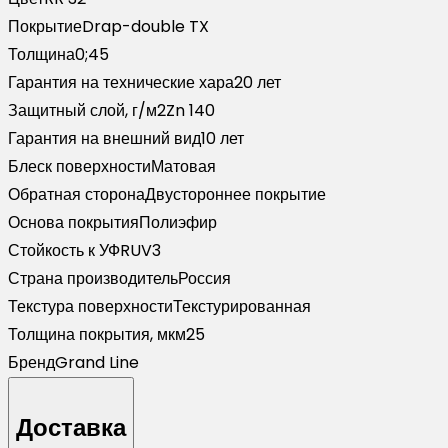
32
Покрытие
Drap-double TX
темно-
Толщина
0;45
коричневый
Гарантия на технические хара
20 лет
(1,8м)
Защитный слой, г/м2
Zn 140
Гарантия на внешний вид
10 лет
Блеск поверхности
Матовая
Обратная сторона
Двустороннее покрытие
Основа покрытия
Полиэфир
Стойкость к УФ
RUV3
Страна производитель
Россия
Текстура поверхности
Текстурированная
Толщина покрытия, мкм
25
Бренд
Grand Line
Доставка