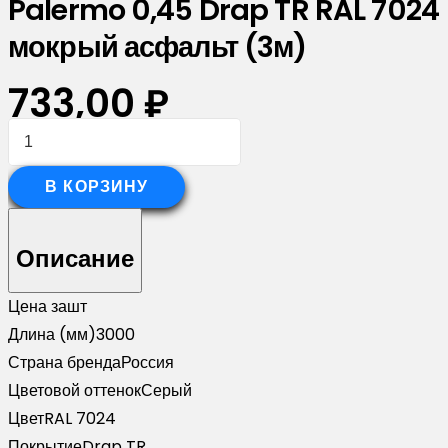
Palermo 0,45 Drap TR RAL 7024
мокрый асфальт (3м)
733,00
₽
Количество
товара
Планка
В КОРЗИНУ
опорная
составная
Описание
внутренняя
для
Цена за
шт
забора
Длина (мм)
3000
жалюзи
Страна бренда
Россия
Palermo
Цветовой оттенок
Серый
0,45
Цвет
RAL 7024
Drap
Покрытие
Drap TR