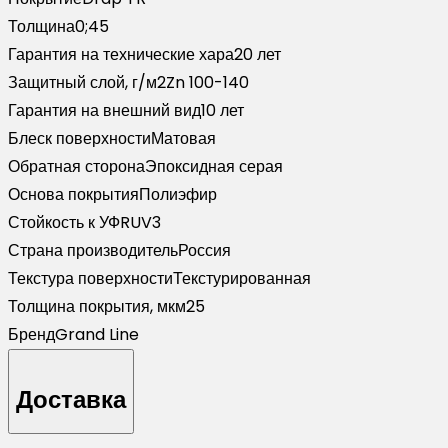
TR
Толщина
0;45
RAL
Гарантия на технические хара
20 лет
7024
Защитный слой, г/м2
Zn 100-140
мокрый
Гарантия на внешний вид
10 лет
асфальт
Блеск поверхности
Матовая
(3м)
Обратная сторона
Эпоксидная серая
Основа покрытия
Полиэфир
Стойкость к УФ
RUV3
Страна производитель
Россия
Текстура поверхности
Текстурированная
Толщина покрытия, мкм
25
Бренд
Grand Line
Доставка