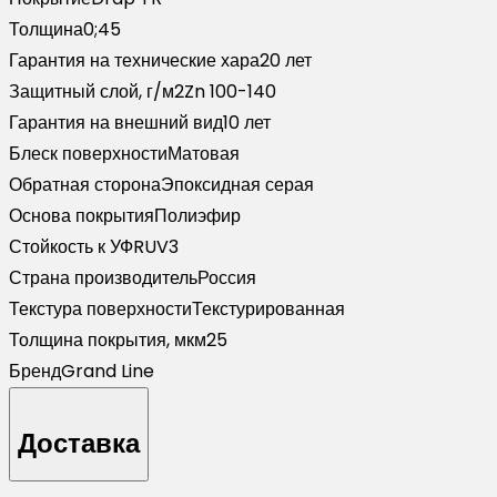
TR
Толщина
0;45
RAL
Гарантия на технические хара
20 лет
9005
Защитный слой, г/м2
Zn 100-140
черный
Гарантия на внешний вид
10 лет
(2,5м)
Блеск поверхности
Матовая
Обратная сторона
Эпоксидная серая
Основа покрытия
Полиэфир
Стойкость к УФ
RUV3
Страна производитель
Россия
Текстура поверхности
Текстурированная
Толщина покрытия, мкм
25
Бренд
Grand Line
Доставка