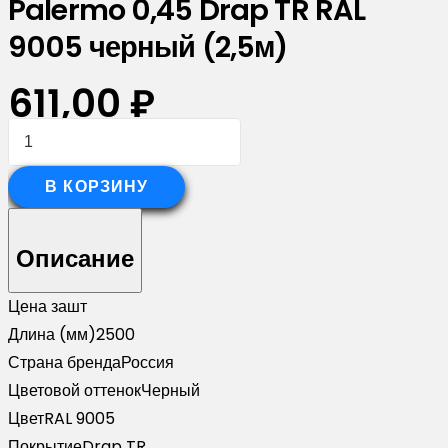
Palermo 0,45 Drap TR RAL
9005 черный (2,5м)
611,00
₽
Количество
товара
Планка
В КОРЗИНУ
опорная
составная
Описание
внутренняя
для
Цена за
шт
забора
Длина (мм)
2500
жалюзи
Страна бренда
Россия
Palermo
Цветовой оттенок
Черный
0,45
Цвет
RAL 9005
Drap
Покрытие
Drap TR