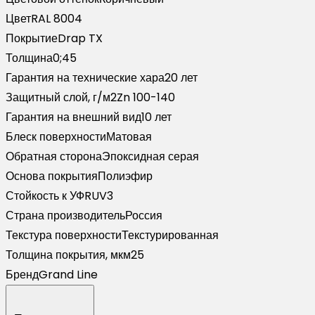
Drap
Цвет
RAL 8004
TX
Покрытие
Drap TX
RAL
Толщина
0;45
8004
Гарантия на технические хара
20 лет
терракота
Защитный слой, г/м2
Zn 100-140
(2м)
Гарантия на внешний вид
10 лет
Блеск поверхности
Матовая
Обратная сторона
Эпоксидная серая
Основа покрытия
Полиэфир
Стойкость к УФ
RUV3
Страна производитель
Россия
Текстура поверхности
Текстурированная
Толщина покрытия, мкм
25
Бренд
Grand Line