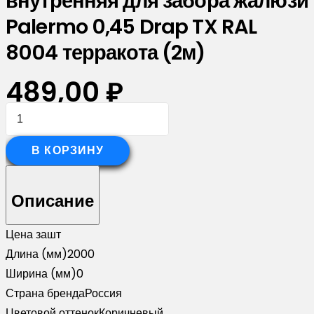
внутренняя для забора жалюзи
Palermo 0,45 Drap TX RAL
8004 терракота (2м)
489,00
₽
Количество
товара
Планка
В КОРЗИНУ
опорная
составная
Описание
внутренняя
для
Цена за
шт
забора
Длина (мм)
2000
жалюзи
Ширина (мм)
0
Palermo
Страна бренда
Россия
0,45
Цветовой оттенок
Коричневый