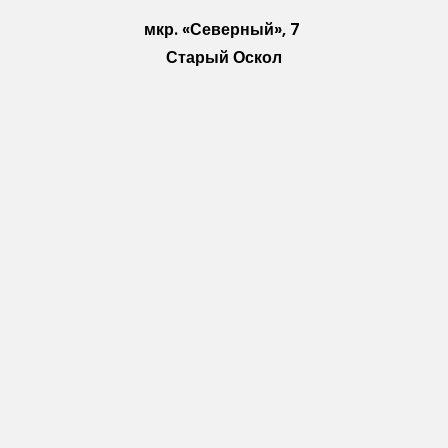
мкр. «Северный», 7
Старый Оскол
Пн-Пт: с 10:00 до 18:00
Сб: с 10:00 до 15:00
Вс: — выходной
Vkontakte
WhatsApp