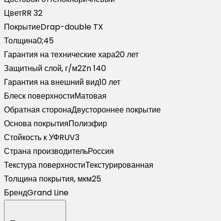
RR
Цвет
RR 32
32
Покрытие
Drap-double TX
темно-
Толщина
0;45
коричневый
Гарантия на технические хара
20 лет
(2,5м)
Защитный слой, г/м2
Zn 140
Гарантия на внешний вид
10 лет
Блеск поверхности
Матовая
Обратная сторона
Двустороннее покрытие
Основа покрытия
Полиэфир
Стойкость к УФ
RUV3
Страна производитель
Россия
Текстура поверхности
Текстурированная
Толщина покрытия, мкм
25
Бренд
Grand Line