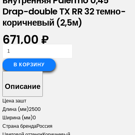
внутренняя Palermo 0,45
Drap-double TX RR 32 темно-
коричневый (2,5м)
671,00
₽
Количество
товара
Планка
В КОРЗИНУ
опорная
составная
Описание
внутренняя
Palermo
Цена за
шт
0,45
Длина (мм)
2500
Drap-
Ширина (мм)
0
double
Страна бренда
Россия
TX
Цветовой оттенок
Коричневый