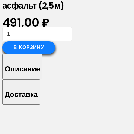
асфальт (2,5м)
491,00
₽
Количество
товара
Планка
В КОРЗИНУ
вертикальная
обратная
Описание
для
забора
жалюзи
Доставка
Palermo
0,5
Atlas
X
RAL