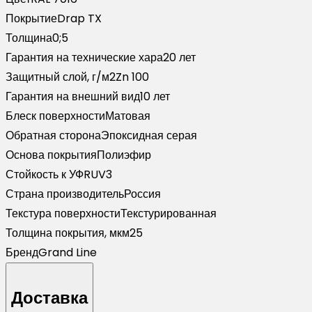
RAL
Покрытие
Drap TX
7016
Толщина
0;5
антрацитово-
Гарантия на технические хара
20 лет
серый
Защитный слой, г/м2
Zn 100
(2м)
Гарантия на внешний вид
10 лет
Блеск поверхности
Матовая
Обратная сторона
Эпоксидная серая
Основа покрытия
Полиэфир
Стойкость к УФ
RUV3
Страна производитель
Россия
Текстура поверхности
Текстурированная
Толщина покрытия, мкм
25
Бренд
Grand Line
Доставка