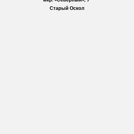
Старый Оскол
Пн-Пт: с 10:00 до 18:00
Сб: с 10:00 до 15:00
Вс: — выходной
Vkontakte
WhatsApp