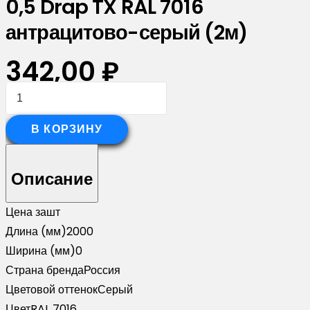
0,5 Drap TX RAL 7016
антрацитово-серый (2м)
342,00
₽
Количество
товара
Планка
В КОРЗИНУ
вертикальная
обратная
Описание
для
забора
Цена за
шт
жалюзи
Длина (мм)
2000
Palermo
Ширина (мм)
0
0,5
Страна бренда
Россия
Drap
Цветовой оттенок
Серый
TX
Цвет
RAL 7016