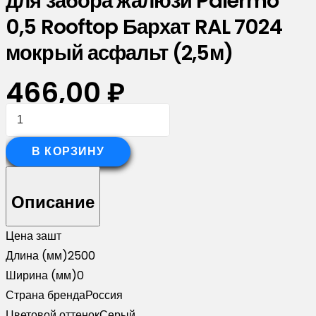
для забора жалюзи Palermo
0,5 Rooftop Бархат RAL 7024
мокрый асфальт (2,5м)
466,00
₽
Количество
товара
Планка
В КОРЗИНУ
вертикальная
обратная
Описание
для
забора
Цена за
шт
жалюзи
Длина (мм)
2500
Palermo
Ширина (мм)
0
0,5
Страна бренда
Россия
Rooftop
Цветовой оттенок
Серый