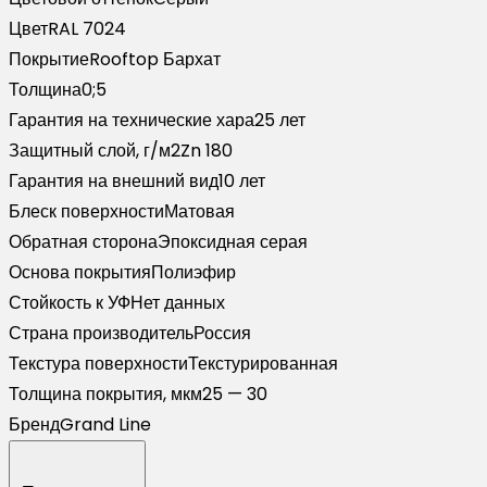
Бархат
Цвет
RAL 7024
RAL
Покрытие
Rooftop Бархат
7024
Толщина
0;5
мокрый
Гарантия на технические хара
25 лет
асфальт
Защитный слой, г/м2
Zn 180
(2,5м)
Гарантия на внешний вид
10 лет
Блеск поверхности
Матовая
Обратная сторона
Эпоксидная серая
Основа покрытия
Полиэфир
Стойкость к УФ
Нет данных
Страна производитель
Россия
Текстура поверхности
Текстурированная
Толщина покрытия, мкм
25 — 30
Бренд
Grand Line