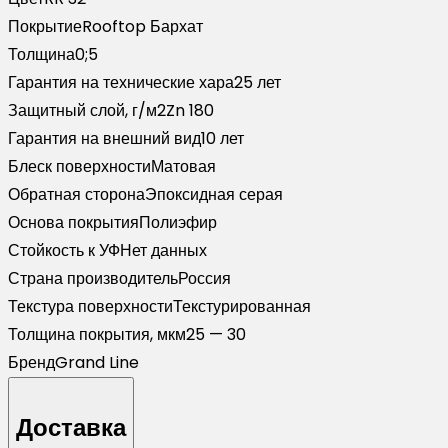
RR
Покрытие
Rooftop Бархат
32
Толщина
0;5
темно-
Гарантия на технические хара
25 лет
коричневый
Защитный слой, г/м2
Zn 180
(2,5м)
Гарантия на внешний вид
10 лет
Блеск поверхности
Матовая
Обратная сторона
Эпоксидная серая
Основа покрытия
Полиэфир
Стойкость к УФ
Нет данных
Страна производитель
Россия
Текстура поверхности
Текстурированная
Толщина покрытия, мкм
25 — 30
Бренд
Grand Line
Доставка