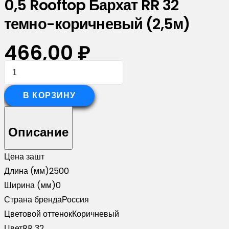
0,5 Rooftop Бархат RR 32
темно-коричневый (2,5м)
466,00
₽
Количество
товара
Планка
В КОРЗИНУ
вертикальная
обратная
Описание
для
забора
Цена за
шт
жалюзи
Длина (мм)
2500
Palermo
Ширина (мм)
0
0,5
Страна бренда
Россия
Rooftop
Цветовой оттенок
Коричневый
Бархат
Цвет
RR 32