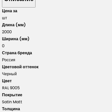
обратная
Цена за
для
шт
забора
Длина (мм)
жалюзи
2000
Palermo
Ширина (мм)
0,5
0
Satin
Страна бренда
Matt
Россия
RAL
Цветовой оттенок
9005
Черный
черный
Цвет
(2м)
RAL 9005
Покрытие
Satin Matt
Толщина