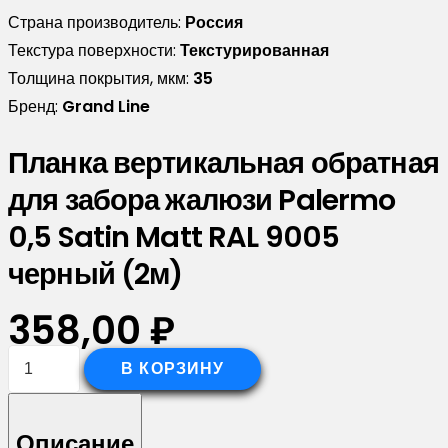
Страна производитель:
Россия
Текстура поверхности:
Текстурированная
Толщина покрытия, мкм:
35
Бренд:
Grand Line
Планка вертикальная обратная
для забора жалюзи Palermo
0,5 Satin Matt RAL 9005
черный (2м)
358,00
₽
Количество
В КОРЗИНУ
товара
Планка
Описание
вертикальная