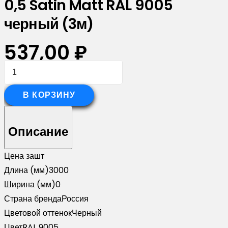
0,5 Satin Matt RAL 9005
черный (3м)
537,00
₽
Количество
товара
Планка
В КОРЗИНУ
вертикальная
обратная
Описание
для
забора
Цена за
шт
жалюзи
Длина (мм)
3000
Palermo
Ширина (мм)
0
0,5
Страна бренда
Россия
Satin
Цветовой оттенок
Черный
Matt
Цвет
RAL 9005