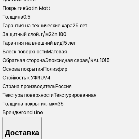
RAL
Покрытие
Satin Matt
9005
Толщина
0;5
черный
Гарантия на технические хара
25 лет
(3м)
Защитный слой, г/м2
Zn 180
Гарантия на внешний вид
15 лет
Блеск поверхности
Матовая
Обратная сторона
Эпоксидная серая/RAL 1015
Основа покрытия
Полиэфир
Стойкость к УФ
RUV4
Страна производитель
Россия
Текстура поверхности
Текстурированная
Толщина покрытия, мкм
35
Бренд
Grand Line
Доставка