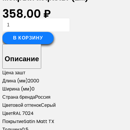
358,00
₽
Количество
товара
Планка
В КОРЗИНУ
вертикальная
обратная
Описание
для
забора
Цена за
шт
жалюзи
Длина (мм)
2000
Palermo
Ширина (мм)
0
0,5
Страна бренда
Россия
Satin
Цветовой оттенок
Серый
Matt
Цвет
RAL 7024
TX
Покрытие
Satin Matt TX
RAL
Толщина
0;5