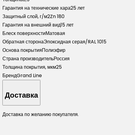
7024
Гарантия на технические хара
25 лет
мокрый
Защитный слой, г/м2
Zn 180
асфальт
Гарантия на внешний вид
15 лет
(2м)
Блеск поверхности
Матовая
Обратная сторона
Эпоксидная серая/RAL 1015
Основа покрытия
Полиэфир
Страна производитель
Россия
Толщина покрытия, мкм
25
Бренд
Grand Line
Доставка
Доставка по желанию покупателя.