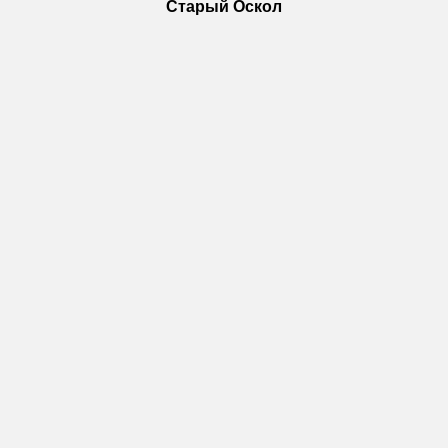
Старый Оскол
Пн-Пт: с 10:00 до 18:00
Сб: с 10:00 до 15:00
Вс: — выходной
Vkontakte
WhatsApp