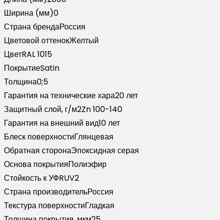
Palermo
Ширина (мм)
0
0,5
Страна бренда
Россия
Satin
Цветовой оттенок
Желтый
RAL
Цвет
RAL 1015
1015
Покрытие
Satin
светлая
Толщина
0;5
слоновая
Гарантия на технические хара
20 лет
кость
Защитный слой, г/м2
Zn 100-140
(2м)
Гарантия на внешний вид
10 лет
Блеск поверхности
Глянцевая
Обратная сторона
Эпоксидная серая
Основа покрытия
Полиэфир
Стойкость к УФ
RUV2
Страна производитель
Россия
Текстура поверхности
Гладкая
Толщина покрытия, мкм
25