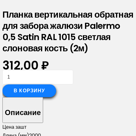
Планка вертикальная обратная
для забора жалюзи Palermo
0,5 Satin RAL 1015 светлая
слоновая кость (2м)
312,00
₽
Количество
товара
Планка
В КОРЗИНУ
вертикальная
обратная
Описание
для
забора
Цена за
шт
жалюзи
Длина (мм)
2000