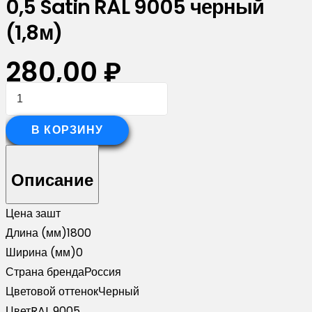
0,5 Satin RAL 9005 черный
(1,8м)
280,00
₽
Количество
товара
Планка
В КОРЗИНУ
вертикальная
обратная
Описание
для
забора
Цена за
шт
жалюзи
Длина (мм)
1800
Palermo
Ширина (мм)
0
0,5
Страна бренда
Россия
Satin
Цветовой оттенок
Черный
RAL
Цвет
RAL 9005