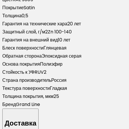
9005
Покрытие
Satin
черный
Толщина
0;5
(1,8м)
Гарантия на технические хара
20 лет
Защитный слой, г/м2
Zn 100-140
Гарантия на внешний вид
10 лет
Блеск поверхности
Глянцевая
Обратная сторона
Эпоксидная серая
Основа покрытия
Полиэфир
Стойкость к УФ
RUV2
Страна производитель
Россия
Текстура поверхности
Гладкая
Толщина покрытия, мкм
25
Бренд
Grand Line
Доставка